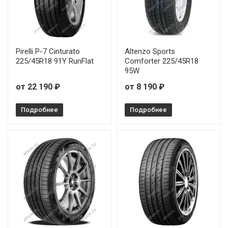
Arivo Ultra ARZ5 225/55R16 99W
Arivo Ultra ARZ5 225/55R17 101W
Pirelli P-7 Cinturato
Altenzo Sports
Arivo Ultra ARZ5 225/55R18 102W
225/45R18 91Y RunFlat
Comforter 225/45R18
95W
Arivo Ultra ARZ5 225/55R19 99V
от 22 190 ₽
от 8 190 ₽
Arivo Ultra ARZ5 235/30R20 88W
Подробнее
Подробнее
Arivo Ultra ARZ5 235/35R19 91W
Arivo Ultra ARZ5 235/35R20 92W
Arivo Ultra ARZ5 235/40R18 95W
Arivo Ultra ARZ5 235/45R17 97W
Arivo Ultra ARZ5 235/45R18 98W