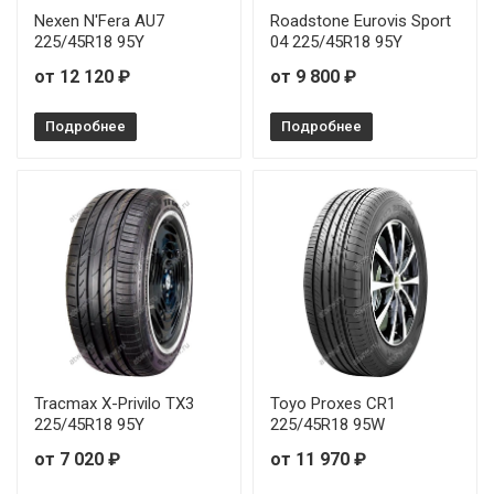
Nexen N'Fera AU7
Roadstone Eurovis Sport
Arivo Ultra ARZ5 235/50R17 100W
225/45R18 95Y
04 225/45R18 95Y
от 12 120 ₽
от 9 800 ₽
Arivo Ultra ARZ5 235/50R20 104W
Подробнее
Подробнее
Arivo Ultra ARZ5 235/55R17 103W
Arivo Ultra ARZ5 235/55R18 104V
Arivo Ultra ARZ5 235/55R19 105V
Arivo Ultra ARZ5 235/55R20 105W
Arivo Ultra ARZ5 245/30R20 95W
Arivo Ultra ARZ5 245/35R19 93W
Tracmax X-Privilo TX3
Toyo Proxes CR1
225/45R18 95Y
225/45R18 95W
Arivo Ultra ARZ5 245/35R20 95W
от 7 020 ₽
от 11 970 ₽