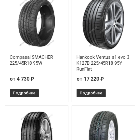
Arivo Ultra ARZ5 215/55R16 97W
Arivo Ultra ARZ5 215/55R18 99W RunFlat
Arivo Ultra ARZ5 225/35R19 84W
Arivo Ultra ARZ5 225/35R19 84W RunFlat
Compasal SMACHER
Hankook Ventus s1 evo 3
Arivo Ultra ARZ5 225/35R20 90W
225/45R18 95W
K127B 225/45R18 95Y
RunFlat
Arivo Ultra ARZ5 225/40R18 92W
от 4 730 ₽
от 17 220 ₽
Arivo Ultra ARZ5 225/40R19 93W
Подробнее
Подробнее
Arivo Ultra ARZ5 225/45R17 94W
Arivo Ultra ARZ5 225/45R18 95W
Arivo Ultra ARZ5 225/50R18 99W