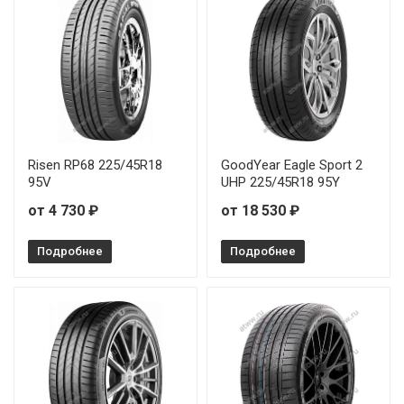
Arivo Ultra ARZ5 245/50R20 105W
Arivo Ultra ARZ5 245/55R19 103V
Arivo Ultra ARZ5 255/30R20 92Y
Arivo Ultra ARZ5 255/30R21 93W
Risen RP68 225/45R18
GoodYear Eagle Sport 2
Arivo Ultra ARZ5 255/30R22 95W
95V
UHP 225/45R18 95Y
от 4 730 ₽
от 18 530 ₽
Arivo Ultra ARZ5 255/30R24 97W
Подробнее
Подробнее