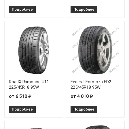
Arivo Ultra ARZ5 205/50R17 93W RunFlat
Подробнее
Подробнее
Arivo Ultra ARZ5 205/55R17 95W
Arivo Ultra ARZ5 205/55R19 97V
Arivo Ultra ARZ5 215/35R18 84W
Arivo Ultra ARZ5 215/40R17 87W
Arivo Ultra ARZ5 215/40R18 89W
Arivo Ultra ARZ5 215/45R17 91W
RoadX Rxmotion U11
Federal Formoza FD2
225/45R18 95W
225/45R18 95W
Arivo Ultra ARZ5 215/45R18 93W
от 6 510 ₽
от 4 010 ₽
Arivo Ultra ARZ5 215/50R17 95W
Подробнее
Подробнее
Arivo Ultra ARZ5 215/50R18 92W