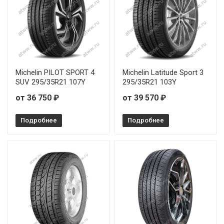
Atlander LanderXsport ATL36 275/30R20 97Y
Atlander LanderXsport ATL36 275/45R20 110Y
Atlander LanderXsport ATL36 295/40R21 111Y
Michelin PILOT SPORT 4
Michelin Latitude Sport 3
SUV 295/35R21 107Y
295/35R21 103Y
от 36 750 ₽
от 39 570 ₽
Подробнее
Подробнее