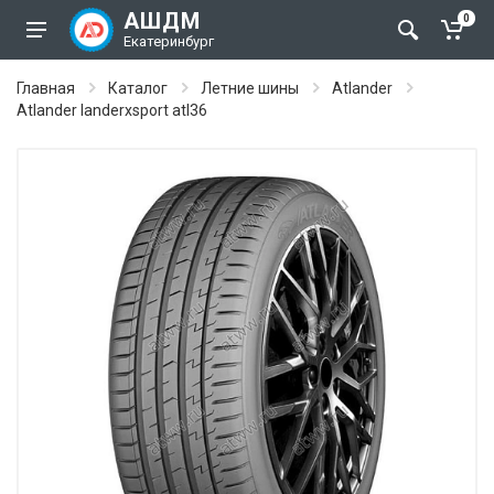
АШДМ
0
Екатеринбург
Главная
Каталог
Летние шины
Atlander
Atlander landerxsport atl36