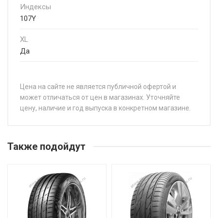
Индексы
107Y
XL
Да
Цена на сайте не является публичной офертой и
может отличаться от цен в магазинах. Уточняйте
цену, наличие и год выпуска в конкретном магазине.
НАЗВАНИЕ
Ц
Atlander LanderXsport ATL36 195/45R15 78V
от
Также подойдут
Atlander LanderXsport ATL36 195/45R16 84V
от
Atlander LanderXsport ATL36 205/40R17 84W
от
Atlander LanderXsport ATL36 205/45R16 87W
от