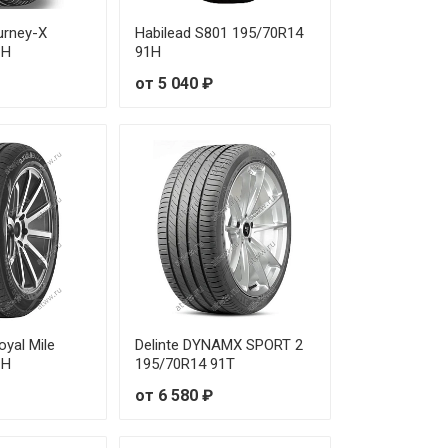
urney-X
Habilead S801 195/70R14
1H
91H
от 5 040 ₽
oyal Mile
Delinte DYNAMX SPORT 2
1H
195/70R14 91T
от 6 580 ₽