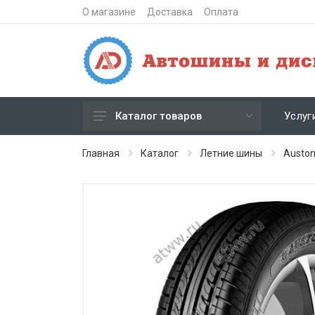
О магазине
Доставка
Оплата
Услуг
Каталог товаров
Зимние шипованные шины
Главная
Каталог
Летние шины
Austo
Зимние нешипованные шины
Летние шины
Литые диски
Штампованные диски
Кованые диски