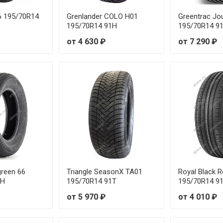
6 195/70R14
Grenlander COLO H01
Greentrac Jo
195/70R14 91H
195/70R14 9
от 4 630 ₽
от 7 290 ₽
reen 66
Triangle SeasonX TA01
Royal Black R
1H
195/70R14 91T
195/70R14 9
от 5 970 ₽
от 4 010 ₽