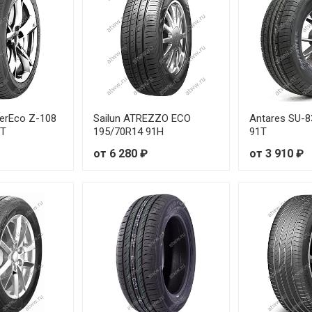
erEco Z-108
Sailun ATREZZO ECO
Antares SU-8
1T
195/70R14 91H
91T
от 6 280 ₽
от 3 910 ₽