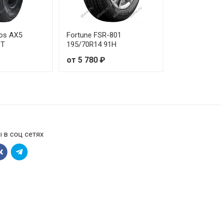
gos AX5
Fortune FSR-801
1T
195/70R14 91H
от 5 780 ₽
 в соц сетях