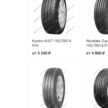
Kumho KH27 195/70R14
Westlake Zup
91H
195/70R14 9
от 5 240 ₽
от 4 860 ₽