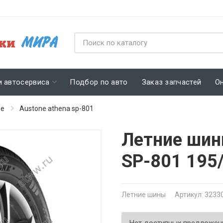
и автосервиса
Подбор по авто
Заказ запчастей
О
ne
Austone athena sp-801
Летние шин
SP-801 195
Летние шины
Артикул: 3233