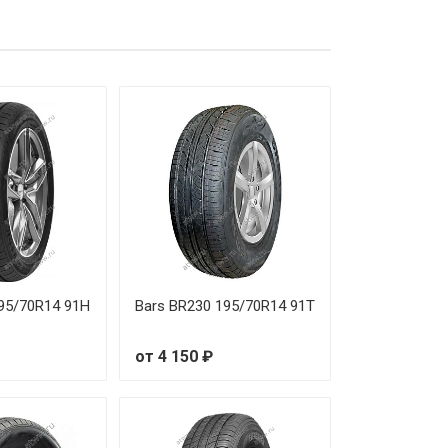
195/70R14 91H
Bars BR230 195/70R14 91T
от 4 150 ₽