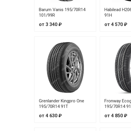
Barum Vanis 195/70R14
Habilead H20
101/99R
91H
от 3 340 ₽
от 4 570 ₽
Grenlander Kingpro One
Fronway Ecog
195/70R14 91T
195/70R14 9
от 4 630 ₽
от 4 850 ₽