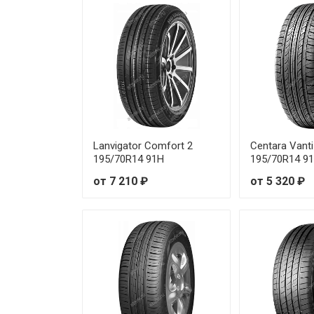
Lanvigator Comfort 2
Centara Vanti
195/70R14 91H
195/70R14 9
от 7 210 ₽
от 5 320 ₽