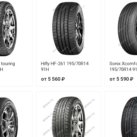
 touring
Hifly HF-261 195/70R14
Sonix Xcomfo
1H
91H
195/70R14 9
от 5 560 ₽
от 5 590 ₽