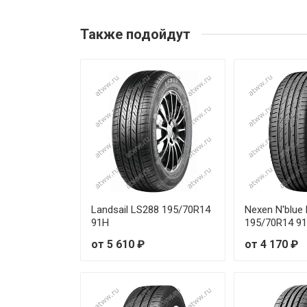
Austone Athena SP-801 155/6
Также подойдут
Austone Athena SP-801 185/8
Austone Athena SP-801 195/6
Austone Athena SP-801 205/7
Landsail LS288 195/70R14
Nexen N'blue
91H
195/70R14 9
от 5 610 ₽
от 4 170 ₽