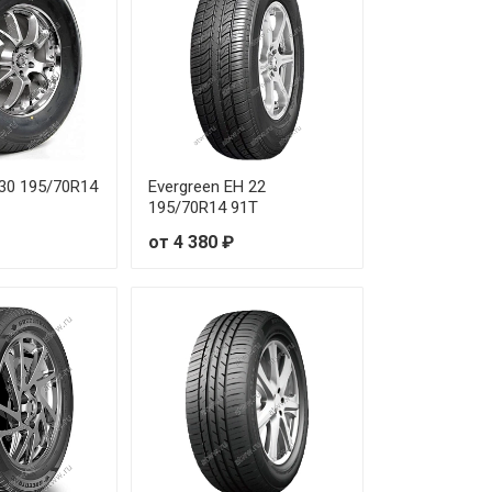
30 195/70R14
Evergreen EH 22
195/70R14 91T
от 4 380 ₽