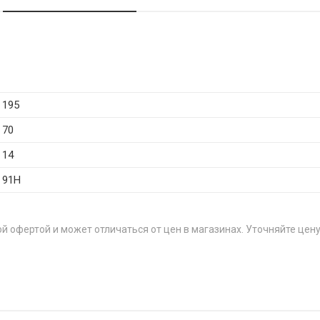
195
70
14
91H
й офертой и может отличаться от цен в магазинах. Уточняйте цену
0R15 88H