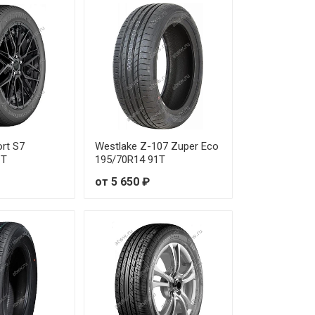
rt S7
Westlake Z-107 Zuper Eco
1T
195/70R14 91T
от 5 650 ₽