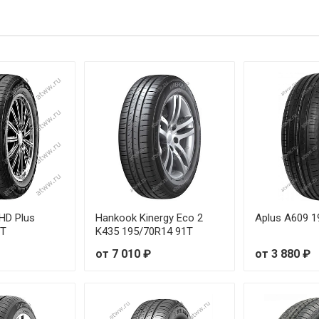
5R13 73T
0R14 91T
5R15 91H
0R15 96H
 HD Plus
Hankook Kinergy Eco 2
Aplus A609 
1T
K435 195/70R14 91T
от 7 010 ₽
от 3 880 ₽