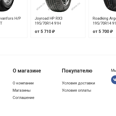
vanfors H/P
Joyroad HP RX3
Roadking Ar
1T
195/70R14 91H
195/70R14 9
от 5 710 ₽
от 5 700 ₽
О магазине
Покупателю
Мы
О компании
Условия доставки
Магазины
Условия оплаты
Соглашение