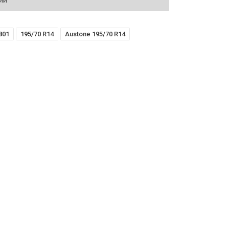
ий
801
195/70 R14
Austone 195/70 R14