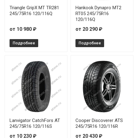
Triangle GripX MT TR281
Hankook Dynapro MT2
245/75R16 120/116Q
RT05 245/75R16
120/116Q
от 10 980 ₽
от 20 290 ₽
Подробнее
Подробнее
Lanvigator CatchFors AT
Cooper Discoverer ATS
245/75R16 120/116S
245/75R16 120/116R
от 10 230 ₽
от 20 430 ₽