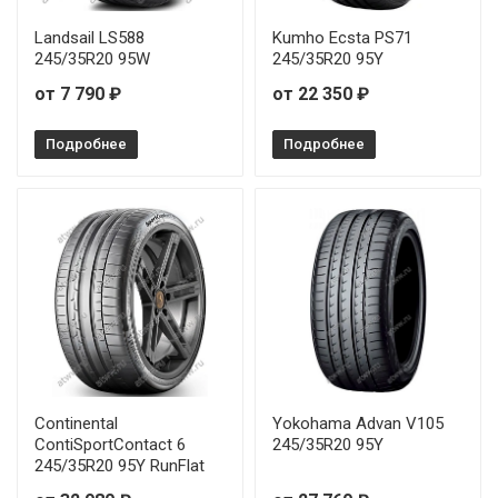
Bridgestone Potenza Adrenalin RE004 275/35R19 100W
Landsail LS588
Kumho Ecsta PS71
245/35R20 95W
245/35R20 95Y
от 7 790 ₽
от 22 350 ₽
Подробнее
Подробнее
Continental
Yokohama Advan V105
ContiSportContact 6
245/35R20 95Y
245/35R20 95Y RunFlat