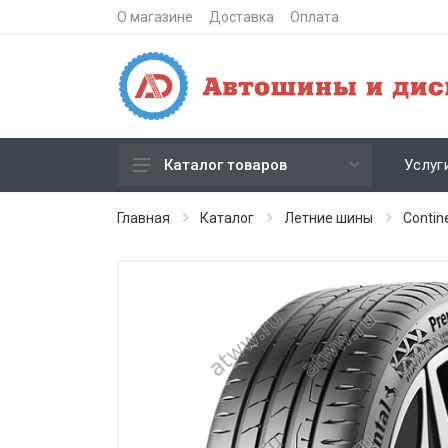
О магазине
Доставка
Оплата
Услуг
Каталог товаров
Зимние шипованные шины
Главная
Каталог
Летние шины
Contin
Зимние нешипованные шины
Летние шины
Литые диски
Штампованные диски
Кованые диски