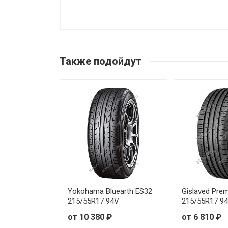
Continental PremiumContact 7
Continental PremiumContact 
Также подойдут
Continental PremiumContact 7
Continental PremiumContact 7
Continental PremiumContact 
Continental PremiumContact 7
Continental PremiumContact 7
Continental PremiumContact 7
Yokohama Bluearth ES32
Gislaved Pre
215/55R17 94V
215/55R17 9
Continental PremiumContact 7
от 10 380 ₽
от 6 810 ₽