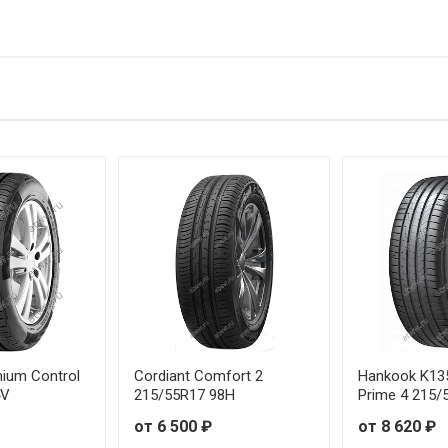
 205/40R18 86Y
7 205/55R17 95W
 215/40R18 89Y
 215/50R18 92V
7 215/55R17 98W
 215/55R18 99V
 215/60R17 96V
 225/40R18 92Y
mium Control
Cordiant Comfort 2
Hankook K13
4V
215/55R17 98H
Prime 4 215/
 225/40R20 94Y
от 6 500 ₽
от 8 620 ₽