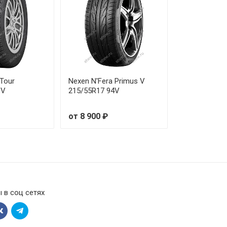
от 30 800 ₽
от 30 570 ₽
от 30 150 ₽
 Tour
Nexen N'Fera Primus V
от 30 420 ₽
8V
215/55R17 94V
от 38 590 ₽
от 8 900 ₽
от 27 850 ₽
от 41 190 ₽
от 32 780 ₽
 в соц сетях
от 39 420 ₽