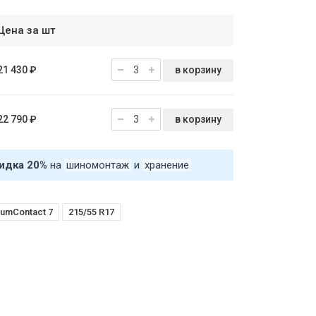
Цена за шт
в корзину
21 430 ₽
в корзину
22 790 ₽
идка 20%
на
шиномонтаж
и
хранение
iumContact 7
215/55 R17