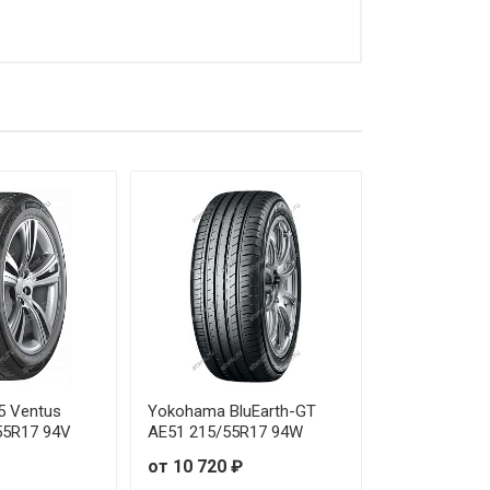
от 27 550 ₽
от 24 030 ₽
от 25 560 ₽
от 25 520 ₽
от 23 970 ₽
от 22 350 ₽
от 22 470 ₽
от 17 200 ₽
5 Ventus
Yokohama BluEarth-GT
55R17 94V
AE51 215/55R17 94W
от 34 210 ₽
от 10 720 ₽