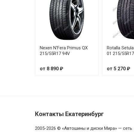
Continental PremiumContact 
Continental PremiumContact 7
Continental PremiumContact 7
Nexen N'Fera Primus QX
Rotalla Setul
Continental PremiumContact 7
215/55R17 94V
01 215/55R1
Continental PremiumContact 7
от 8 890 ₽
от 5 270 ₽
Continental PremiumContact 7
Continental PremiumContact 7
Continental PremiumContact 7
Контакты Екатеринбург
Continental PremiumContact 
2005-2026 © «Автошины и диски Мира» — сеть