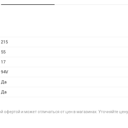
215
55
17
94V
Да
Да
й офертой и может отличаться от цен в магазинах. Уточняйте цену