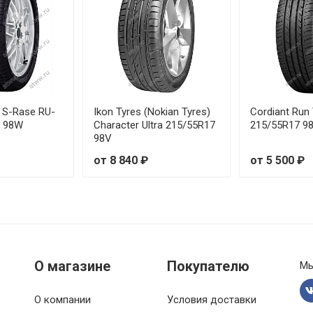
7 245/45R19 98W
 245/50R18 100Y
 255/45R18 103Y
a S-Rase RU-
Ikon Tyres (Nokian Tyres)
Cordiant Run
 255/50R19 107Y
7 98W
Character Ultra 215/55R17
215/55R17 9
98V
 255/50R20 109Y
от 8 840 ₽
от 5 500 ₽
 255/55R19 111V
 255/55R20 110Y
 265/50R19 110Y
О магазине
Покупателю
Мы
7 265/50R20 111W
О компании
Условия доставки