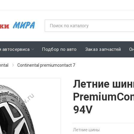
и автосервиса
Подбор по авто
Заказ запчастей
О
ental
Continental premiumcontact 7
Летние шины
PremiumCon
94V
Летние шины