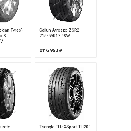
от 23 120 ₽
от 22 140 ₽
okian Tyres)
Sailun Atrezzo ZSR2
o 3
215/55R17 98W
от 23 180 ₽
4V
от 6 950 ₽
от 22 400 ₽
от 22 800 ₽
от 20 380 ₽
от 20 070 ₽
от 28 240 ₽
от 27 300 ₽
nturato
Triangle EffeXSport TH202