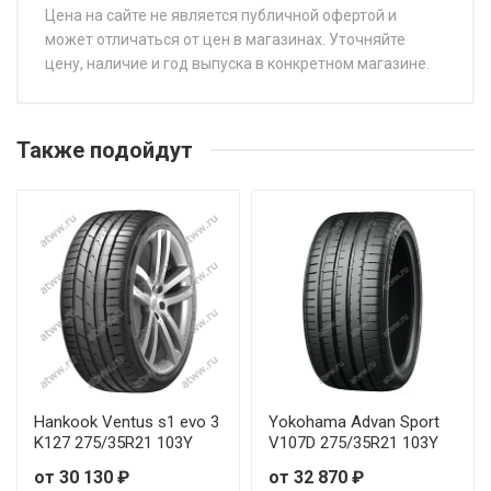
Цена на сайте не является публичной офертой и
может отличаться от цен в магазинах. Уточняйте
цену, наличие и год выпуска в конкретном магазине.
НАЗВАНИЕ
ЦЕ
Continental SportContact 7 225/35R19 88Y
от 
Также подойдут
Continental SportContact 7 225/35R20 90Y
от 
Continental SportContact 7 225/40R18 92Y
от 
Continental SportContact 7 225/40R19 93Y
от 
Continental SportContact 7 225/45R18 95Y
от 
Continental SportContact 7 225/50R17 94W
от 
Hankook Ventus s1 evo 3
Yokohama Advan Sport
K127 275/35R21 103Y
V107D 275/35R21 103Y
Continental SportContact 7 235/35R20 92Y
от 
от 30 130 ₽
от 32 870 ₽