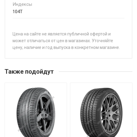
Индексы
104T
Цена на сайте не является публичной офертой и
может отличаться от цен в магазинах. Уточняйте
цену, наличие и год выпуска в конкретном магазине.
НАЗВАНИЕ
ЦЕ
Continental UltraContact NXT 235/45R20 100V
от
Также подойдут
Continental UltraContact NXT 235/55R19 105T
от
Continental UltraContact NXT 255/45R20 105T
от
Continental UltraContact NXT 255/50R19 107T
от