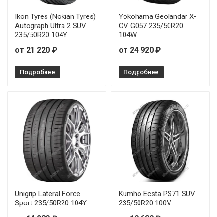
Ikon Tyres (Nokian Tyres)
Yokohama Geolandar X-
Autograph Ultra 2 SUV
CV G057 235/50R20
235/50R20 104Y
104W
от 21 220 ₽
от 24 920 ₽
Подробнее
Подробнее
Unigrip Lateral Force
Kumho Ecsta PS71 SUV
Sport 235/50R20 104Y
235/50R20 100V