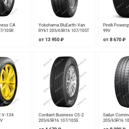
iness CA
Yokohama BluEarth-Van
Pirelli Power
07/105R
RY61 205/65R16 107/105T
99V
от 13 950 ₽
от 8 670 ₽
 2 V-134
Cordiant Business CS-2
Sailun Comm
9V
205/65R16 107/105S
205/65R16 1