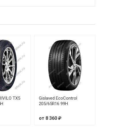
от 8 160 ₽
от 8 370 ₽
от 6 490 ₽
от 7 430 ₽
от 7 640 ₽
RIVILO TX5
Gislaved EcoControl
5H
205/65R16 99H
от 8 360 ₽