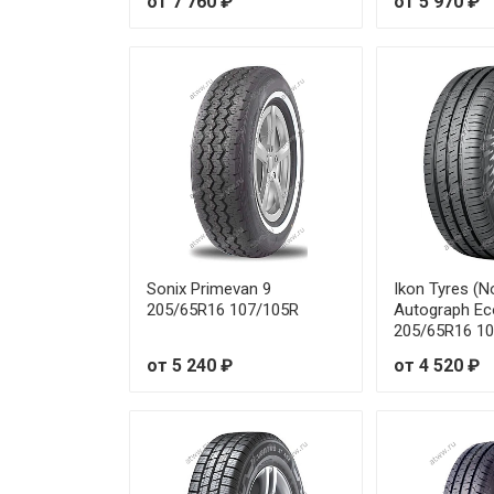
от 7 760 ₽
от 5 970 ₽
Sonix Primevan 9
Ikon Tyres (N
205/65R16 107/105R
Autograph Ec
205/65R16 1
от 5 240 ₽
от 4 520 ₽