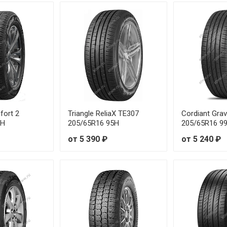
fort 2
Triangle ReliaX TE307
Cordiant Grav
9H
205/65R16 95H
205/65R16 9
от 5 390 ₽
от 5 240 ₽