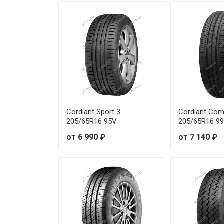
Cordiant Sport 3
Cordiant Com
205/65R16 95V
205/65R16 9
от 6 990 ₽
от 7 140 ₽