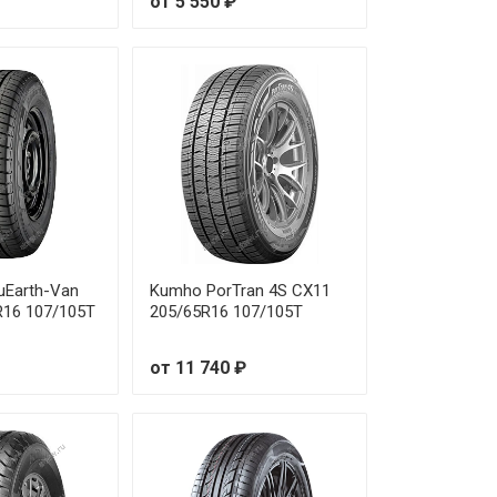
от 5 550 ₽
uEarth-Van
Kumho PorTran 4S CX11
R16 107/105T
205/65R16 107/105T
от 11 740 ₽