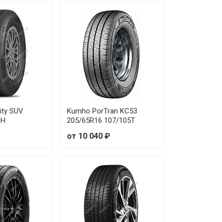
ity SUV
Kumho PorTran KC53
9Н
205/65R16 107/105T
от 10 040 ₽