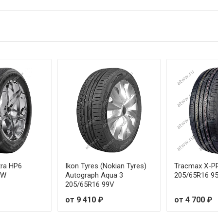
R14 102/100Q
15 104/102R
15 106/104R
16 109/107R
16 112/110R
16 104/102R
16 107/105R
16 115/113R
tra HP6
Ikon Tyres (Nokian Tyres)
Tracmax X-P
5W
Autograph Aqua 3
205/65R16 9
205/65R16 99V
от 9 410 ₽
от 4 700 ₽