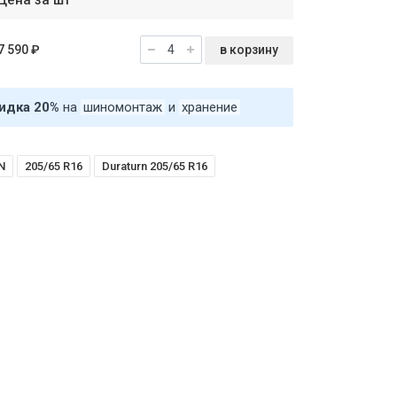
Цена за шт
в корзину
7 590 ₽
идка 20%
на
шиномонтаж
и
хранение
N
205/65 R16
Duraturn 205/65 R16