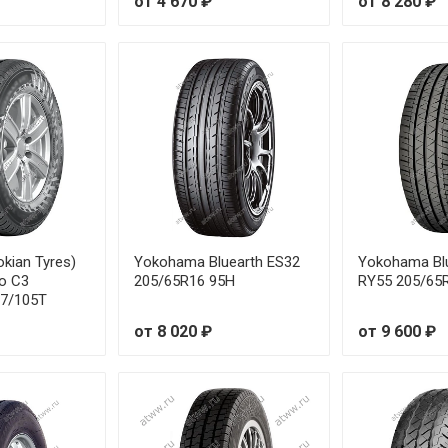
от 4 670 ₽
от 8 280 ₽
okian Tyres)
Yokohama Bluearth ES32
Yokohama Bl
o C3
205/65R16 95H
RY55 205/65
07/105T
от 8 020 ₽
от 9 600 ₽