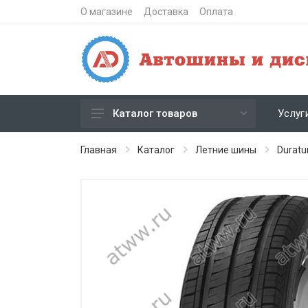
О магазине
Доставка
Оплата
Услуг
Каталог товаров
Зимние шипованные шины
Главная
Каталог
Летние шины
Duratu
Зимние нешипованные шины
Летние шины
Литые диски
Штампованные диски
Кованые диски