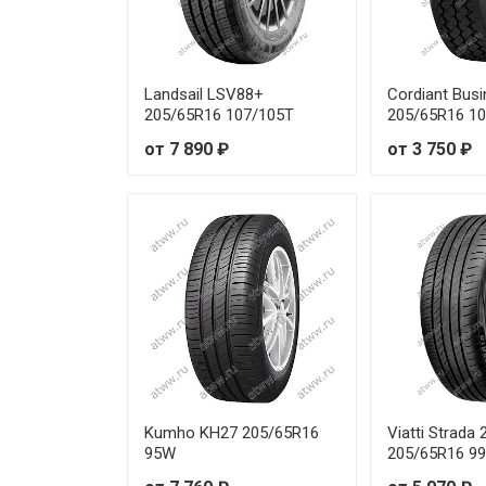
Landsail LSV88+
Cordiant Bus
205/65R16 107/105T
205/65R16 1
от 7 890 ₽
от 3 750 ₽
Kumho KH27 205/65R16
Viatti Strada
95W
205/65R16 9