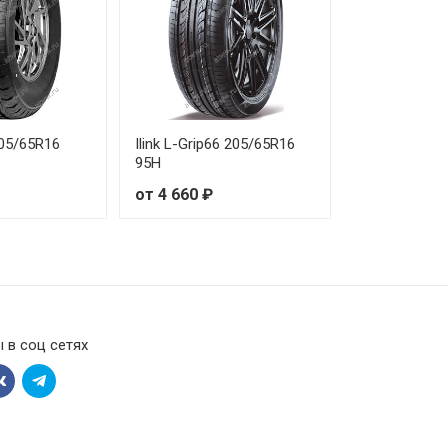
205/65R16
Ilink L-Grip66 205/65R16
95H
от 4 660 ₽
 в соц сетях