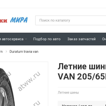
и автосервиса
Подбор по авто
Заказ запчастей
О
rn
Duraturn travia van
Летние шин
VAN 205/65
Летние шины