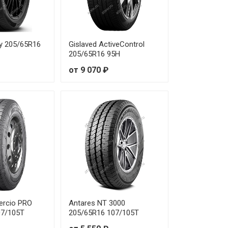
gy 205/65R16
Gislaved ActiveControl
205/65R16 95H
от 9 070 ₽
ercio PRO
Antares NT 3000
07/105T
205/65R16 107/105T