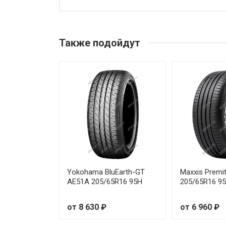
Duraturn TRAVIA VAN 185/Full
Duraturn TRAVIA VAN 195/70R
Также подойдут
Duraturn TRAVIA VAN 205/70R
Duraturn TRAVIA VAN 215/65R
Duraturn TRAVIA VAN 225/65R
Duraturn TRAVIA VAN 185/75R
Duraturn TRAVIA VAN 195/75R
Duraturn TRAVIA VAN 235/65R
Yokohama BluEarth-GT
Maxxis Premi
AE51A 205/65R16 95H
205/65R16 9
от 8 630 ₽
от 6 960 ₽