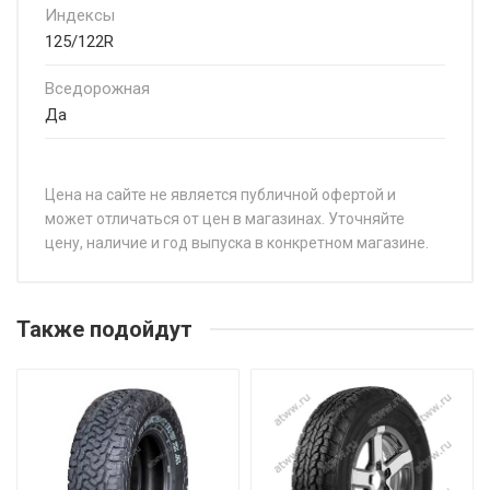
Индексы
125/122R
Вседорожная
Да
Цена на сайте не является публичной офертой и
может отличаться от цен в магазинах. Уточняйте
цену, наличие и год выпуска в конкретном магазине.
НАЗВАНИЕ
Ц
Dynamo Hiscend-H MAT02 235/70R16 106T
от
Также подойдут
Dynamo Hiscend-H MAT02 245/70R16 111T
от
Dynamo Hiscend-H MAT02 265/50R20 111T
от
Dynamo Hiscend-H MAT02 265/65R17 112T
от