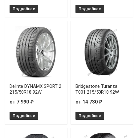
Dynamo Hiscend-H MSU01 265/45R21 108Y
Подробнее
Подробнее
Dynamo Hiscend-H MSU01 275/40R18 103W
Dynamo Hiscend-H MSU01 285/40R21 109Y
Dynamo Hiscend-H MSU01 305/40R22 114W
Delinte DYNAMX SPORT 2
Bridgestone Turanza
215/50R18 92W
T001 215/50R18 92W
от 7 990 ₽
от 14 730 ₽
Подробнее
Подробнее