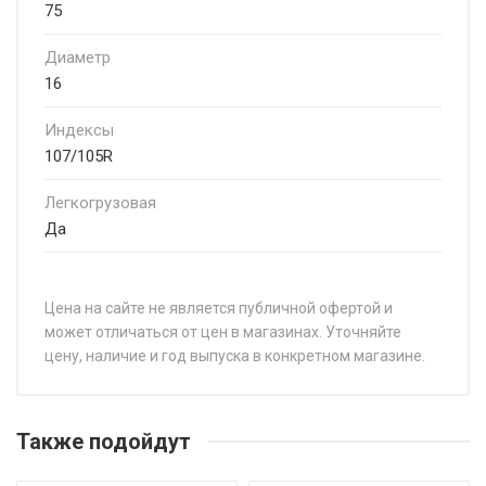
75
Диаметр
16
Индексы
107/105R
Легкогрузовая
Да
Цена на сайте не является публичной офертой и
может отличаться от цен в магазинах. Уточняйте
цену, наличие и год выпуска в конкретном магазине.
НАЗВАНИЕ
ЦЕ
Fortune FSR-102 215/70R15 109/107S
от 
Также подойдут
Fortune FSR-102 185/FullR14 102/100R