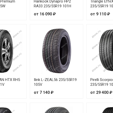
e Premium
Hankook Dynapro HP2
Triangle Eff
05W
RA33 235/55R19 101H
235/55R19 1
от 16 090 ₽
от 9 110 ₽
AN HTX RH5
Ilink L-ZEAL56 235/55R19
Pirelli Scorpi
01V
105V
235/55R19 10
от 7 140 ₽
от 29 400 ₽