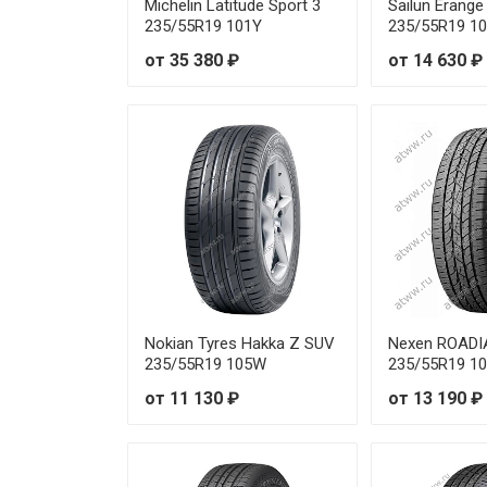
Michelin Latitude Sport 3
Sailun Erang
235/55R19 101Y
235/55R19 1
от 35 380 ₽
от 14 630 ₽
Nokian Tyres Hakka Z SUV
Nexen ROADI
235/55R19 105W
235/55R19 1
от 11 130 ₽
от 13 190 ₽