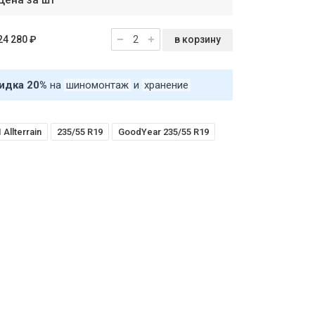
Цена за шт
в корзину
24 280 ₽
идка 20%
на
шиномонтаж
и
хранение
Allterrain
235/55 R19
GoodYear 235/55 R19