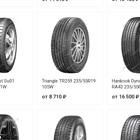
st Su01
Triangle TR259 235/55R19
Hankook Dyn
01W
105W
RA43 235/55
от 8 710 ₽
от 16 500 ₽