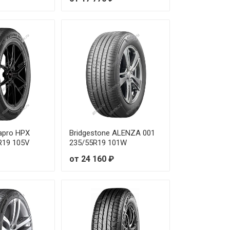
apro HPX
Bridgestone ALENZA 001
R19 105V
235/55R19 101W
от 24 160 ₽