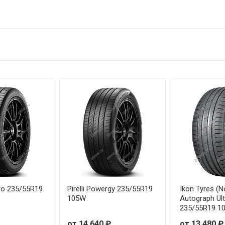
so 235/55R19
Pirelli Powergy 235/55R19
Ikon Tyres (N
105W
Autograph Ul
235/55R19 1
от 14 640 ₽
от 13 480 ₽