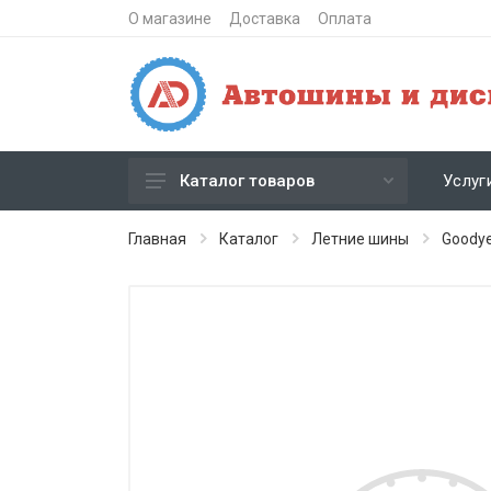
О магазине
Доставка
Оплата
Услуг
Каталог товаров
Зимние шипованные шины
Главная
Каталог
Летние шины
Goody
Зимние нешипованные шины
Летние шины
Литые диски
Штампованные диски
Кованые диски