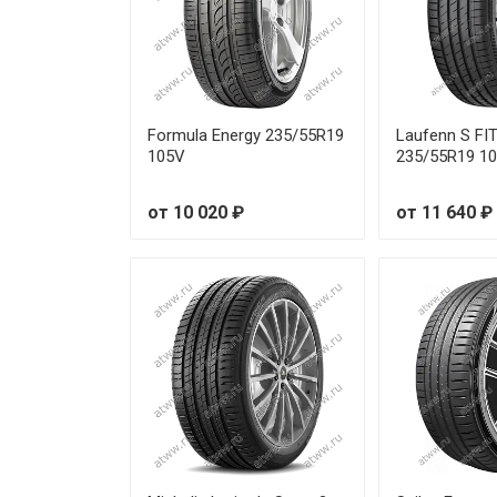
Formula Energy 235/55R19
Laufenn S FI
105V
235/55R19 1
от 10 020 ₽
от 11 640 ₽