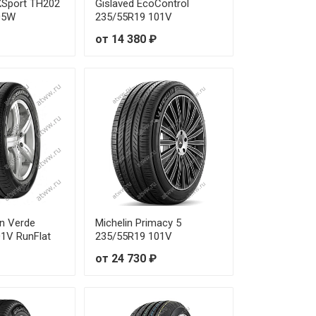
eXSport TH202
Gislaved EcoControl
05W
235/55R19 101V
от 14 380 ₽
on Verde
Michelin Primacy 5
1V RunFlat
235/55R19 101V
от 24 730 ₽