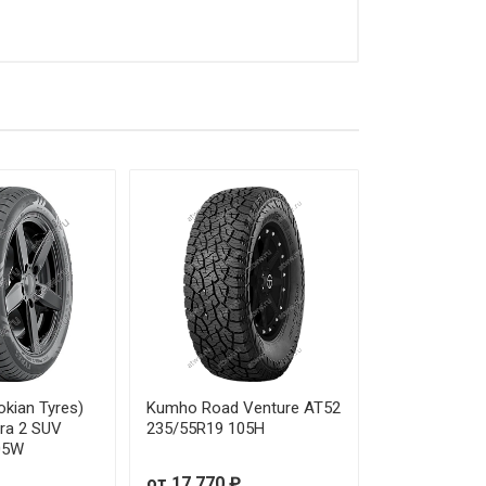
okian Tyres)
Kumho Road Venture AT52
tra 2 SUV
235/55R19 105H
05W
от 17 770 ₽