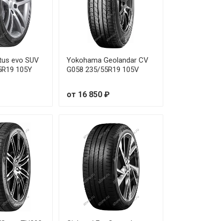
tus evo SUV
Yokohama Geolandar CV
5R19 105Y
G058 235/55R19 105V
от 16 850 ₽