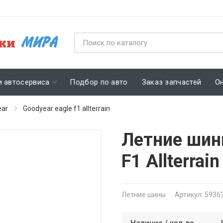
и автосервиса
Подбор по авто
Заказ запчастей
О
ear
Goodyear eagle f1 allterrain
Летние шин
F1 Allterra
Летние шины
Артикул: 5936