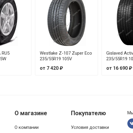
A RU5
Westlake Z-107 Zuper Eco
Gislaved Acti
05W
235/55R19 105V
235/55R19 1
от 7 420 ₽
от 16 690 ₽
О магазине
Покупателю
Мы
О компании
Условия доставки