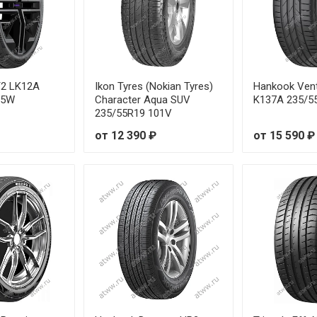
T2 LK12A
Ikon Tyres (Nokian Tyres)
Hankook Ven
05W
Character Aqua SUV
K137A 235/5
235/55R19 101V
от 12 390 ₽
от 15 590 ₽