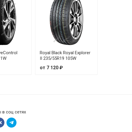
veControl
Royal Black Royal Explorer
01W
II 235/55R19 105W
от 7 120 ₽
 в соц сетях