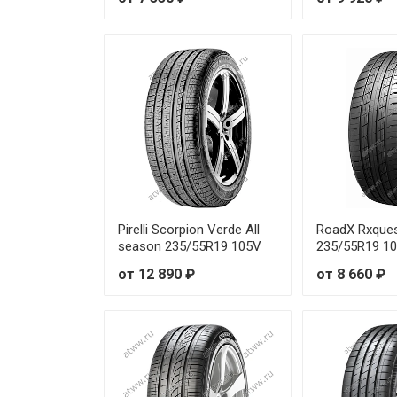
Pirelli Scorpion Verde All
RoadX Rxque
season 235/55R19 105V
235/55R19 1
от 12 890 ₽
от 8 660 ₽