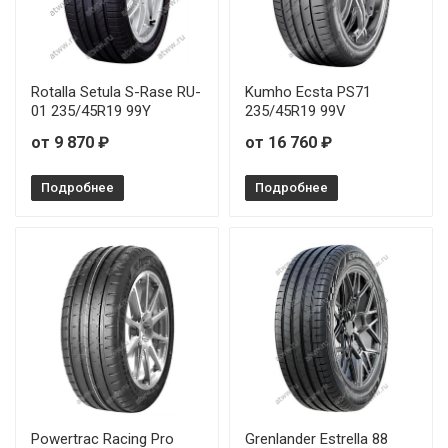
GoodYear Eagle F1 Asymmetric 6 235/60R18 107W
GoodYear Eagle F1 Asymmetric 6 245/40R17 91Y
Rotalla Setula S-Rase RU-
Kumho Ecsta PS71
GoodYear Eagle F1 Asymmetric 6 245/40R17 95Y
01 235/45R19 99Y
235/45R19 99V
от 9 870 ₽
от 16 760 ₽
GoodYear Eagle F1 Asymmetric 6 245/40R21 100Y
Подробнее
Подробнее
GoodYear Eagle F1 Asymmetric 6 245/45R18 100Y
GoodYear Eagle F1 Asymmetric 6 245/45R19 102Y
GoodYear Eagle F1 Asymmetric 6 245/45R20 103Y
GoodYear Eagle F1 Asymmetric 6 255/35R18 94Y
GoodYear Eagle F1 Asymmetric 6 255/35R19 96Y
GoodYear Eagle F1 Asymmetric 6 255/35R19 96Y
Powertrac Racing Pro
Grenlander Estrella 88