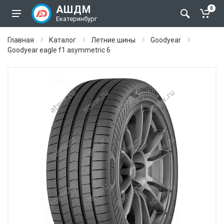
АШДМ
0
Екатеринбург
Главная
Каталог
Летние шины
Goodyear
Goodyear eagle f1 asymmetric 6