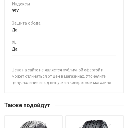
Индексы
99Y
Защита обода
Да
XL
Да
Цена на сайте не является публичной офертой и
может отличаться от цен в магазинах. Уточняйте
цену, наличие и год выпуска в конкретном магазине.
НАЗВАНИЕ
Ц
GoodYear Eagle F1 Asymmetric 6 225/35R19 88Y
о
Также подойдут
GoodYear Eagle F1 Asymmetric 6 225/40R19 93Y
о