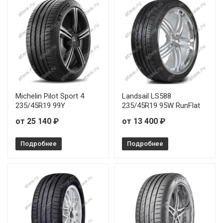
GoodYear Eagle F1 Asymmetric 6 225/55R17 97Y
GoodYear Eagle F1 Asymmetric 6 225/55R18 98Y
GoodYear Eagle F1 Asymmetric 6 225/60R18 104Y
GoodYear Eagle F1 Asymmetric 6 235/35R19 91Y
Michelin Pilot Sport 4
Landsail LS588
235/45R19 99Y
235/45R19 95W RunFlat
GoodYear Eagle F1 Asymmetric 6 235/45R17 94Y
от 25 140 ₽
от 13 400 ₽
GoodYear Eagle F1 Asymmetric 6 235/45R18 94W
Подробнее
Подробнее
GoodYear Eagle F1 Asymmetric 6 235/45R21 104V
GoodYear Eagle F1 Asymmetric 6 235/50R20 104T
GoodYear Eagle F1 Asymmetric 6 235/55R17 103Y