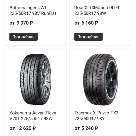
Antares Ingens A1
RoadX RXMotion DU71
225/50R17 98V RunFlat
225/50R17 98W
от 9 070 ₽
от 6 160 ₽
Подробнее
Подробнее
Yokohama Advan Fleva
Tracmax X-Privilo TX3
V701 225/50R17 98W
225/50R17 98Y
от 12 620 ₽
от 5 240 ₽