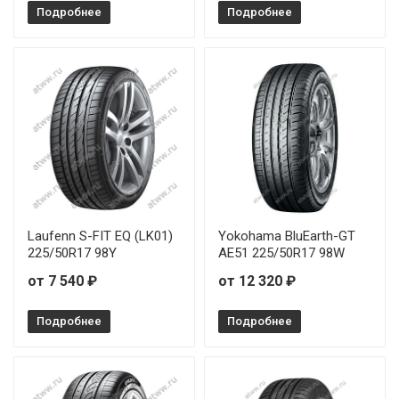
Подробнее
Подробнее
GoodYear Efficientgrip Performance 225/50R17 94W
RunFlat
GoodYear Efficientgrip Performance 225/55R16 95V
GoodYear Efficientgrip Performance 225/55R16 95W
GoodYear Efficientgrip Performance 225/60R16 102W
Laufenn S-FIT EQ (LK01)
Yokohama BluEarth-GT
225/50R17 98Y
AE51 225/50R17 98W
от 7 540 ₽
от 12 320 ₽
Подробнее
Подробнее