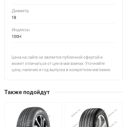
Диаметр
18
Индексы
100H
Цена на сайте не является публичной офертой и
может отличаться от цен в магазинах. Уточняйте
цену, наличие и год выпуска в конкретном магазине.
НАЗВАНИЕ
Ц
Hankook Ventus Prime3 K125A 235/60R18 107V
от
Также подойдут
Hankook Ventus Prime3 K125A 235/65R17 104H
от
Hankook Ventus Prime3 K125A 235/65R17 108V
от