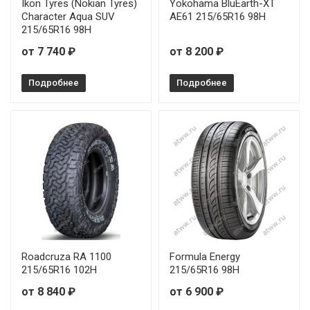
Ikon Tyres (Nokian Tyres)
Yokohama BluEarth-XT
Character Aqua SUV
AE61 215/65R16 98H
Hifly HF218 185/70R14 88H
215/65R16 98H
от 7 740 ₽
от 8 200 ₽
Hifly HF218 195/65R15 91V
Подробнее
Hifly HF218 205/60R16 92V
Подробнее
Roadcruza RA 1100
Formula Energy
215/65R16 102H
215/65R16 98H
от 8 840 ₽
от 6 900 ₽