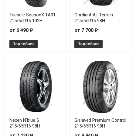
Triangle SeasonX TA01
Cordiant All-Terrain
215/65R16 102H
215/65R16 98H
от 6 490 ₽
от 7 700 ₽
Подробнее
Подробнее
Nexen N'blue S
Gislaved Premium Control
215/65R16 98H
215/65R16 98H
от 7 430 ₽
от 8 940 ₽