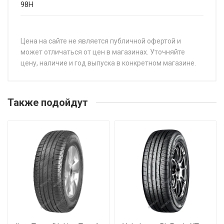
98H
Цена на сайте не является публичной офертой и
может отличаться от цен в магазинах. Уточняйте
цену, наличие и год выпуска в конкретном магазине.
НАЗВАНИЕ
ЦЕ
Hifly HF218 175/65R14 82T
Также подойдут
Hifly HF218 175/70R14 84T
Hifly HF218 185/60R14 82H
Hifly HF218 185/60R15 84H
Hifly HF218 185/65R14 86H
Hifly HF218 185/65R15 88H