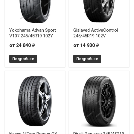
Ikon Tyres (Nokian Tyres) Autograph Ultra 2 275/35R19
100Y
Ikon Tyres (Nokian Tyres) Autograph Ultra 2 275/35R20
Yokohama Advan Sport
Gislaved ActiveControl
102Y
V107 245/45R19 102Y
245/45R19 102V
от 24 840 ₽
от 14 930 ₽
Подробнее
Подробнее
Nexen N'Fera Primus QX
Pirelli Powergy 245/45R19