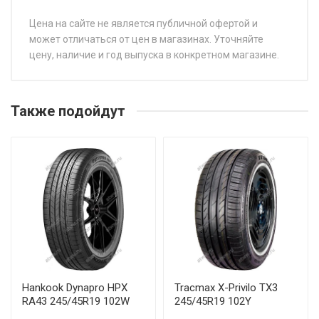
Цена на сайте не является публичной офертой и
может отличаться от цен в магазинах. Уточняйте
цену, наличие и год выпуска в конкретном магазине.
НАЗВАНИЕ
Ikon Tyres (Nokian Tyres) Autograph Ultra 2 215/50R17
Также подойдут
95W
Ikon Tyres (Nokian Tyres) Autograph Ultra 2 225/40R18
92Y
Ikon Tyres (Nokian Tyres) Autograph Ultra 2 225/45R17
94Y
Ikon Tyres (Nokian Tyres) Autograph Ultra 2 225/50R17
98Y
Hankook Dynapro HPX
Tracmax X-Privilo TX3
Ikon Tyres (Nokian Tyres) Autograph Ultra 2 225/55R17
RA43 245/45R19 102W
245/45R19 102Y
101Y