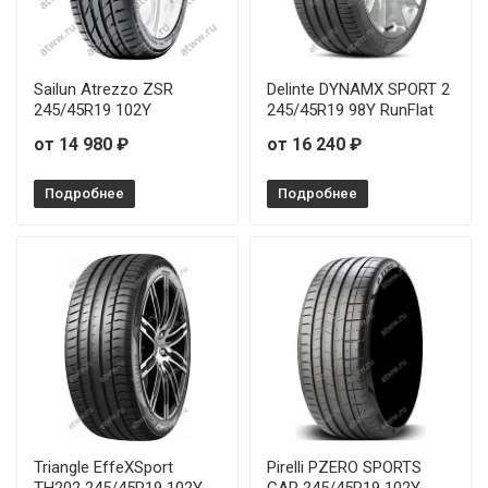
Sailun Atrezzo ZSR
Delinte DYNAMX SPORT 2
245/45R19 102Y
245/45R19 98Y RunFlat
от 14 980 ₽
от 16 240 ₽
Подробнее
Подробнее
Triangle EffeXSport
Pirelli PZERO SPORTS
TH202 245/45R19 102Y
CAR 245/45R19 102Y