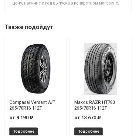
цену, наличие и год выпуска в конкретном магазине.
НАЗВАНИЕ
Ikon Tyres (Nokian Tyres) Character Aqua SUV 215/55R18
Также подойдут
99V
Ikon Tyres (Nokian Tyres) Character Aqua SUV 215/60R17
96H
Ikon Tyres (Nokian Tyres) Character Aqua SUV 215/65R16
98H
Ikon Tyres (Nokian Tyres) Character Aqua SUV 215/65R17
99V
Compasal Versant A/T
Maxxis RAZR HT780
Ikon Tyres (Nokian Tyres) Character Aqua SUV 215/70R16
265/70R16 112T
265/70R16 112T
100H
от 9 190 ₽
от 13 670 ₽
Ikon Tyres (Nokian Tyres) Character Aqua SUV 225/55R18
Подробнее
Подробнее
98H