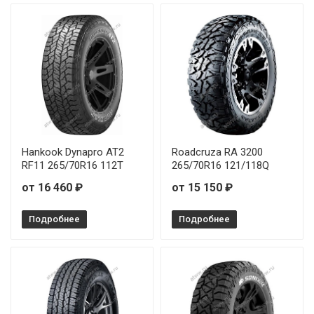
115H
Ikon Tyres (Nokian Tyres) Character Aqua SUV 285/60R18
116V
Hankook Dynapro AT2
Roadcruza RA 3200
RF11 265/70R16 112T
265/70R16 121/118Q
от 16 460 ₽
от 15 150 ₽
Подробнее
Подробнее