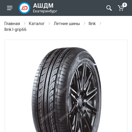
АШДМ
0
Екатеринбург
Главная
Каталог
Летние шины
Ilink
Ilink l-grip66