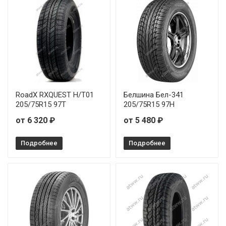
Ilink L-Grip66 165/60R14 75H
Ilink L-Grip66 165/60R15 81H
Ilink L-Grip66 165/65R14 79T
Ilink L-Grip66 165/70R13 79T
Ilink L-Grip66 165/70R14 81T
RoadX RXQUEST H/T01
Белшина Бел-341
205/75R15 97T
205/75R15 97H
Ilink L-Grip66 165/80R13 83T
от 6 320 ₽
от 5 480 ₽
Ilink L-Grip66 175/65R14 82H
Подробнее
Подробнее
Ilink L-Grip66 175/65R14 86T
Ilink L-Grip66 175/70R13 82T
Ilink L-Grip66 175/70R14 84T