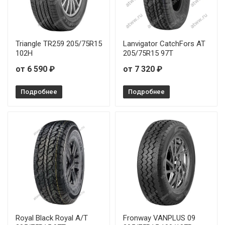
Ilink L-Grip66 185/55R15 82V
Ilink L-Grip66 185/55R16 83V
Triangle TR259 205/75R15
Lanvigator CatchFors AT
102H
205/75R15 97T
Ilink L-Grip66 185/60R13 80H
от 6 590 ₽
от 7 320 ₽
Ilink L-Grip66 185/60R14 82H
Подробнее
Подробнее
Ilink L-Grip66 185/60R15 88H
Ilink L-Grip66 185/60R16 86H
Ilink L-Grip66 185/65R14 86H
Ilink L-Grip66 185/65R15 88H
Ilink L-Grip66 185/70R14 88H
Ilink L-Grip66 195/50R15 82V
Royal Black Royal A/T
Fronway VANPLUS 09