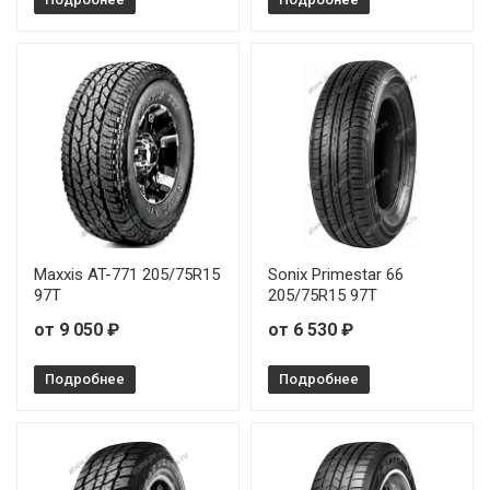
Ilink L-Grip66 205/60R16 92V
Ilink L-Grip66 205/65R15 94V
Ilink L-Grip66 205/65R16 95H
Ilink L-Grip66 205/70R14 95H
Ilink L-Grip66 205/70R15 96H
Maxxis AT-771 205/75R15
Sonix Primestar 66
Ilink L-Grip66 215/55R16 93V
97T
205/75R15 97T
от 9 050 ₽
от 6 530 ₽
Ilink L-Grip66 215/55R17 94V
Подробнее
Подробнее
Ilink L-Grip66 215/60R16 99H
Ilink L-Grip66 225/55R16 95V