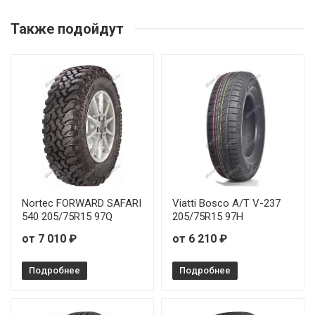
Ilink L-Grip66 185/70R13 86T
от 5 05
Также подойдут
Ilink L-Grip66 215/65R16 98H
от 6 36
Ilink L-Grip66 145/70R12 69T
Ilink L-Grip66 145/80R12 74T
Ilink L-Grip66 145/80R13 75T
Ilink L-Grip66 155/65R13 73T
Nortec FORWARD SAFARI
Viatti Bosco A/T V-237
540 205/75R15 97Q
205/75R15 97H
Ilink L-Grip66 155/65R14 75T
от 7 010 ₽
от 6 210 ₽
Ilink L-Grip66 155/70R13 75T
Подробнее
Подробнее
Ilink L-Grip66 155/80R13 79T