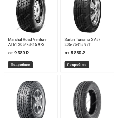
Ilink L-Grip66 225/55R17 101H
Ilink L-Grip66 225/60R17 99H
Ilink L-Grip66 225/65R17 102H
Ilink L-Grip66 235/60R16 100H
Marshal Road Venture
Sailun Turismo SV57
AT61 205/75R15 97S
205/75R15 97T
Ilink L-Grip66 235/65R17 104H
от 9 380 ₽
от 8 880 ₽
Подробнее
Подробнее