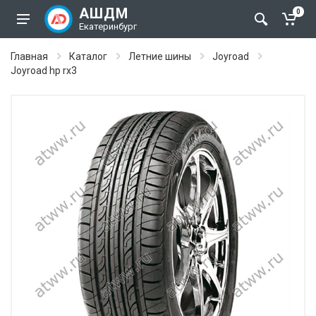
АШДМ
0
Екатеринбург
Главная
Каталог
Летние шины
Joyroad
Joyroad hp rx3