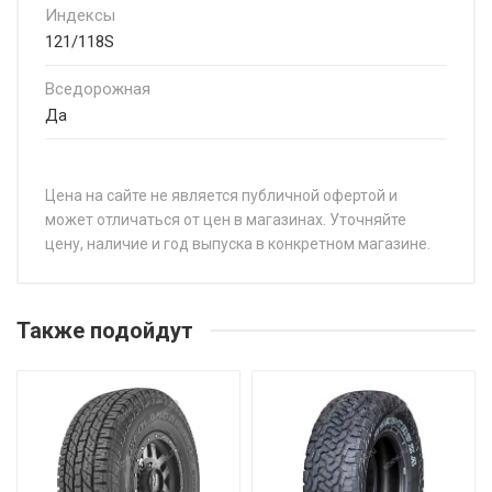
Индексы
121/118S
Вседорожная
Да
Цена на сайте не является публичной офертой и
может отличаться от цен в магазинах. Уточняйте
цену, наличие и год выпуска в конкретном магазине.
НАЗВАНИЕ
ЦЕН
Joyroad RX706 SUV 31/10,5R15 109S
от 6
Также подойдут
Joyroad RX706 SUV 235/65R17 104T