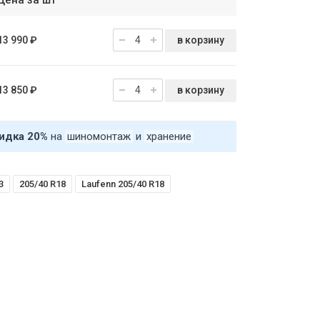
Цена за шт
в корзину
13 990 ₽
в корзину
13 850 ₽
идка 20%
на
шиномонтаж
и
хранение
3
205/40 R18
Laufenn 205/40 R18