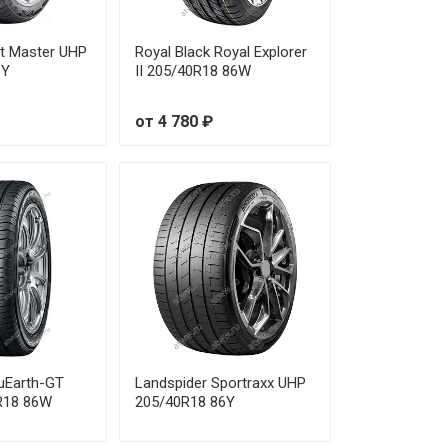
т 19 470 ₽
rt Master UHP
Royal Black Royal Explorer
т 21 210 ₽
6Y
II 205/40R18 86W
т 21 950 ₽
от 4 780 ₽
т 12 030 ₽
т 14 190 ₽
т 14 760 ₽
т 22 120 ₽
т 13 440 ₽
uEarth-GT
Landspider Sportraxx UHP
т 16 020 ₽
R18 86W
205/40R18 86Y
т 22 230 ₽