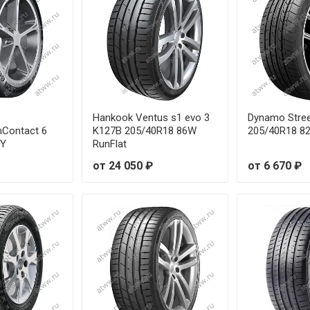
R19 89Y
о
R18 92Y
о
R19 93Y
о
Hankook Ventus s1 evo 3
Dynamo Stre
R20 95Y
о
mContact 6
K127B 205/40R18 86W
205/40R18 8
6Y
RunFlat
R18 97Y
о
от 24 050 ₽
от 6 670 ₽
R19 98Y
о
R20 99Y
о
R17 99Y
о
R18 100Y
от