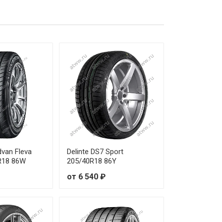
 8 400 ₽
т 10 030 ₽
т 13 490 ₽
т 17 610 ₽
 8 310 ₽
т 12 660 ₽
т 11 300 ₽
van Fleva
Delinte DS7 Sport
R18 86W
205/40R18 86Y
т 13 100 ₽
от 6 540 ₽
 8 700 ₽
 7 520 ₽