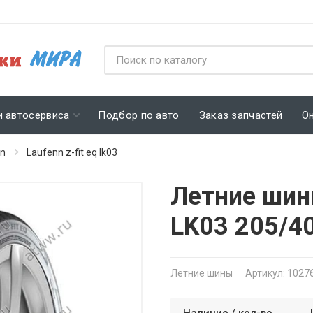
и автосервиса
Подбор по авто
Заказ запчастей
О
nn
Laufenn z-fit eq lk03
Летние шины
LK03 205/4
Летние шины
Артикул: 1027