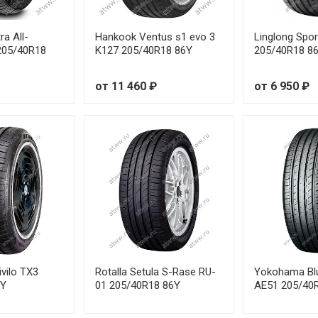
R19 102Y
о
ra All-
Hankook Ventus s1 evo 3
Linglong Spo
R20 103Y
о
205/40R18
K127 205/40R18 86Y
205/40R18 8
R20 92Y
о
от 11 460 ₽
от 6 950 ₽
R18 94Y
о
R19 96Y
о
R19 100Y
о
R19 96Y
о
R19 100Y
о
vilo TX3
Rotalla Setula S-Rase RU-
Yokohama Bl
R20 102Y
о
6Y
01 205/40R18 86Y
AE51 205/40
R18 103Y
о