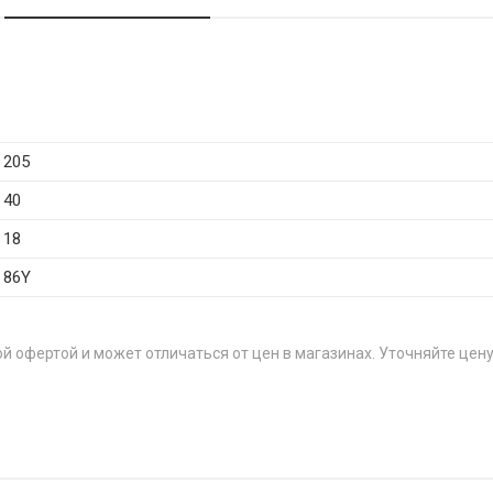
205
40
18
86Y
й офертой и может отличаться от цен в магазинах. Уточняйте цену
Ц
R17 93Y
от