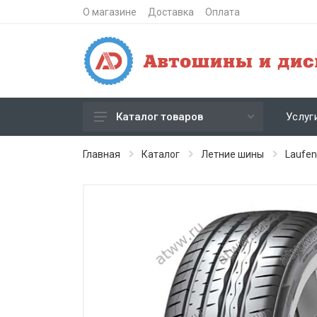
О магазине
Доставка
Оплата
Услуг
Каталог товаров
Зимние шипованные шины
Главная
Каталог
Летние шины
Laufe
Зимние нешипованные шины
Летние шины
Литые диски
Штампованные диски
Кованые диски