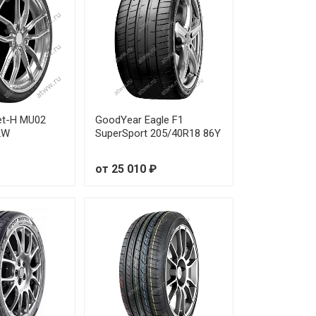
т 16 570 ₽
т 11 670 ₽
т 17 620 ₽
et-H MU02
GoodYear Eagle F1
т 22 330 ₽
2W
SuperSport 205/40R18 86Y
т 10 890 ₽
от 25 010 ₽
т 18 210 ₽
т 16 510 ₽
т 12 990 ₽
 9 770 ₽