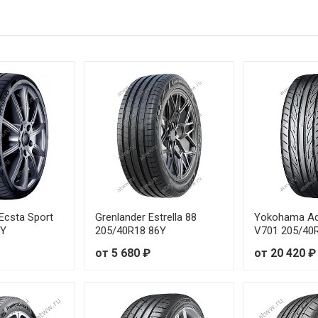
R17 91Y
от
R18 89Y
о
R18 87Y
о
R19 88Y
о
R18 92Y
от
R19 93Y
о
R18 95Y
о
csta Sport
Grenlander Estrella 88
Yokohama Ad
6Y
205/40R18 86Y
V701 205/40
R19 91Y
о
от 5 680 ₽
от 20 420 ₽
R18 95Y
от
R17 97Y
от