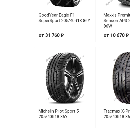
Laufenn Z-Fit EQ LK03 245/45
GoodYear Eagle F1
Maxxis Premit
Laufenn Z-Fit EQ LK03 245/45
SuperSport 205/40R18 86Y
Season AP3 
86W
Laufenn Z-Fit EQ LK03 255/30
от 31 760 ₽
от 10 670 ₽
Laufenn Z-Fit EQ LK03 255/35
Laufenn Z-Fit EQ LK03 255/35
Laufenn Z-Fit EQ LK03 255/40
Laufenn Z-Fit EQ LK03 275/30
Laufenn Z-Fit EQ LK03 275/35
Michelin Pilot Sport 5
Tracmax X-Pri
Laufenn Z-Fit EQ LK03 275/35
205/40R18 86Y
205/40R18 8
Laufenn Z-Fit EQ LK03 275/40