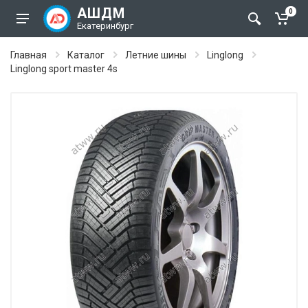
АШДМ
0
Екатеринбург
Главная
Каталог
Летние шины
Linglong
Linglong sport master 4s