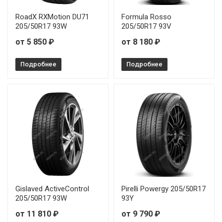
Linglong Sport Master 4S 175/65R14 82T
RoadX RXMotion DU71
Formula Rosso
205/50R17 93W
205/50R17 93V
Linglong Sport Master 4S 175/65R15 88T
от 5 850 ₽
от 8 180 ₽
Linglong Sport Master 4S 195/65R15 91H
Подробнее
Подробнее
Linglong Sport Master 4S 205/55R17 95W
Linglong Sport Master 4S 215/60R17 100V
Linglong Sport Master 4S 235/65R17 108V
Linglong Sport Master 4S 245/70R16 107H
Gislaved ActiveControl
Pirelli Powergy 205/50R17
205/50R17 93W
93Y
от 11 810 ₽
от 9 790 ₽