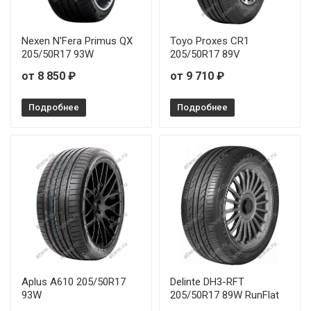
Nexen N'Fera Primus QX
Toyo Proxes CR1
205/50R17 93W
205/50R17 89V
от 8 850 ₽
от 9 710 ₽
Подробнее
Подробнее
Aplus A610 205/50R17
Delinte DH3-RFT
93W
205/50R17 89W RunFlat