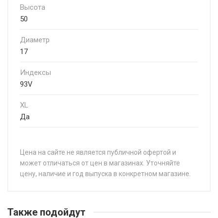
Высота
50
Диаметр
17
Индексы
93V
XL
Да
Цена на сайте не является публичной офертой и
может отличаться от цен в магазинах. Уточняйте
цену, наличие и год выпуска в конкретном магазине.
НАЗВАНИЕ
ЦЕ
Linglong Sport Master 4S 185/55R15 82H
от
Также подойдут