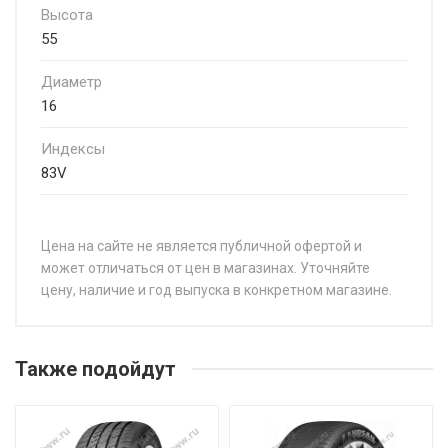
Высота
55
Диаметр
16
Индексы
83V
Цена на сайте не является публичной офертой и
может отличаться от цен в магазинах. Уточняйте
цену, наличие и год выпуска в конкретном магазине.
НАЗВАНИЕ
ЦЕ
Massimo Ottima Plus 165/70R13 79H
от 
Также подойдут
Massimo Ottima Plus 175/65R14 82H
от 