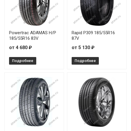
Massimo Ottima Plus 215/45R17 91W
Massimo Ottima Plus 215/55R16 97W
Massimo Ottima Plus 225/45R18 95W
Powertrac ADAMAS H/P
Rapid P309 185/55R16
185/55R16 83V
87V
Massimo Ottima Plus 235/45R18 98W
от 4 680 ₽
от 5 130 ₽
Massimo Ottima Plus 245/45R18 100W
Подробнее
Подробнее
Massimo Ottima Plus 245/45R18 100Y