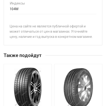
Индексы
104W
Цена на сайте не является публичной офертой и
может отличаться от цен в магазинах. Уточняйте
цену, наличие и год выпуска в конкретном магазине.
НАЗВАНИЕ
ЦЕНА
Michelin E PRIMACY 155/60R20 80Q
от 24
Также подойдут
Michelin E PRIMACY 155/70R19 84Q
от 28
Michelin E PRIMACY 195/60R18 96H
от 27
Michelin E PRIMACY 225/45R21 95W
от 39
Michelin E PRIMACY 225/55R19 103V
от 28