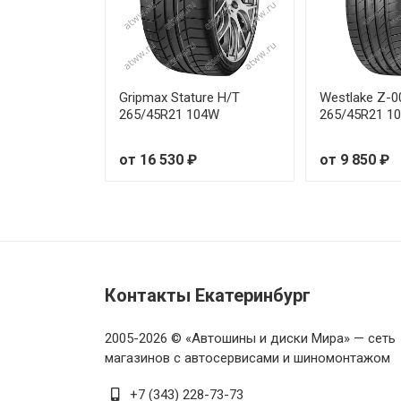
Michelin Latitude Sport 3 275/
Michelin Latitude Sport 3 275/
Michelin Latitude Sport 3 275/
Gripmax Stature H/T
Westlake Z-0
265/45R21 104W
265/45R21 1
Michelin Latitude Sport 3 275/
от 16 530 ₽
от 9 850 ₽
Michelin Latitude Sport 3 275/
Michelin Latitude Sport 3 275/
Michelin Latitude Sport 3 275
Контакты Екатеринбург
Michelin Latitude Sport 3 275
2005-2026 © «Автошины и диски Мира» — сеть
Michelin Latitude Sport 3 275/
магазинов с автосервисами и шиномонтажом
Michelin Latitude Sport 3 285/
+7 (343) 228-73-73