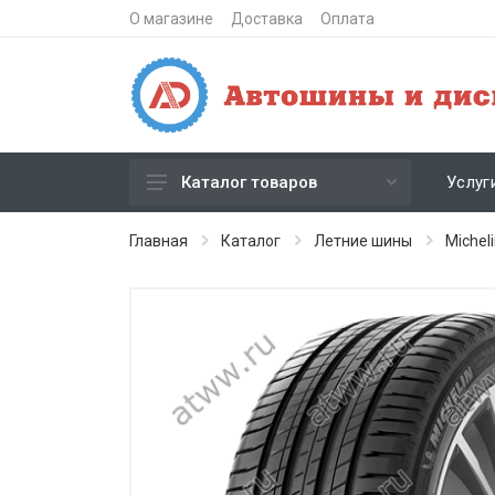
О магазине
Доставка
Оплата
Услуг
Каталог товаров
Зимние шипованные шины
Главная
Каталог
Летние шины
Michel
Зимние нешипованные шины
Летние шины
Литые диски
Штампованные диски
Кованые диски