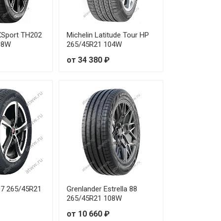
от 50 130 ₽
от 49 270 ₽
eXSport TH202
Michelin Latitude Tour HP
08W
265/45R21 104W
от 52 630 ₽
от 34 380 ₽
от 28 000 ₽
от 30 560 ₽
от 37 220 ₽
от 35 640 ₽
от 19 360 ₽
37 265/45R21
Grenlander Estrella 88
от 31 620 ₽
265/45R21 108W
от 10 660 ₽
от 25 260 ₽