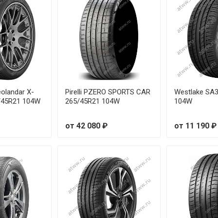
/60R18 103W
65R17 104V
/65R17 104W
65R19 109V
olandar X-
Pirelli PZERO SPORTS CAR
Westlake SA
/45R21 104W
265/45R21 104W
104W
45R20 103W RunFlat
от 42 080 ₽
от 11 190 ₽
50R19 105W RunFlat
60R18 105H
40R21 102Y
/45R20 101W