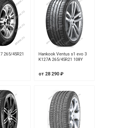
от 28 000 ₽
от 29 360 ₽
от 22 680 ₽
от 37 050 ₽
37 265/45R21
Hankook Ventus s1 evo 3
K127A 265/45R21 108Y
от 53 020 ₽
от 28 290 ₽
от 43 100 ₽
от 34 600 ₽
от 23 860 ₽
от 32 330 ₽