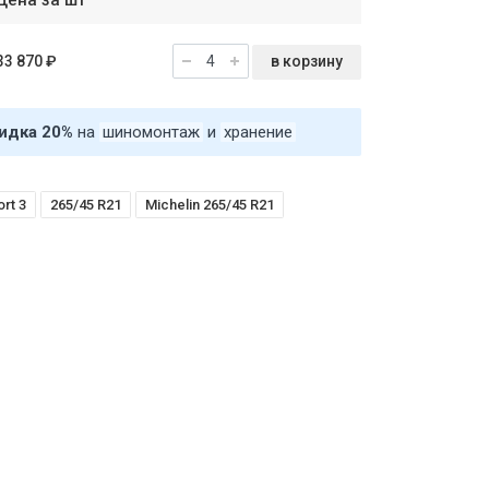
Цена за шт
в корзину
33 870 ₽
идка 20%
на
шиномонтаж
и
хранение
ort 3
265/45 R21
Michelin 265/45 R21