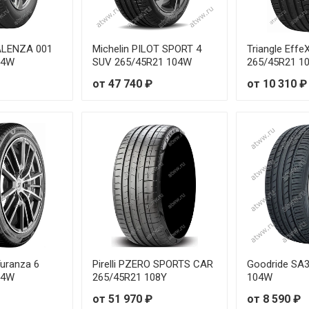
45R20 105V
45R20 105Y
 ALENZA 001
Michelin PILOT SPORT 4
Triangle Eff
04W
SUV 265/45R21 104W
265/45R21 1
45R20 105Y
от 47 740 ₽
от 10 310 ₽
50R19 103Y
50R19 103Y
50R19 103Y
/50R19 107W
/50R19 107W
Turanza 6
Pirelli PZERO SPORTS CAR
Goodride SA
50R19 107W RunFlat
04W
265/45R21 108Y
104W
от 51 970 ₽
от 8 590 ₽
/55R18 105W