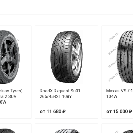
55R18 100V
/55R18 100W
55R18 104V
/55R19 101W
55R19 101Y
55R19 101Y
55R19 101Y
okian Tyres)
RoadX Rxquest Su01
Maxxis VS-0
tra 2 SUV
265/45R21 108Y
104W
08W
55R19 105V
от 11 680 ₽
от 15 000 ₽
60R18 103V
60R18 103V