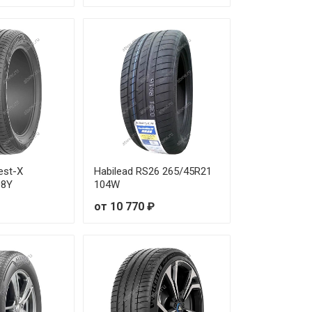
от 36 240 ₽
от 38 080 ₽
от 34 670 ₽
от 39 150 ₽
от 44 290 ₽
est-X
Habilead RS26 265/45R21
08Y
104W
от 49 790 ₽
от 10 770 ₽
от 45 010 ₽
от 34 060 ₽
от 28 910 ₽