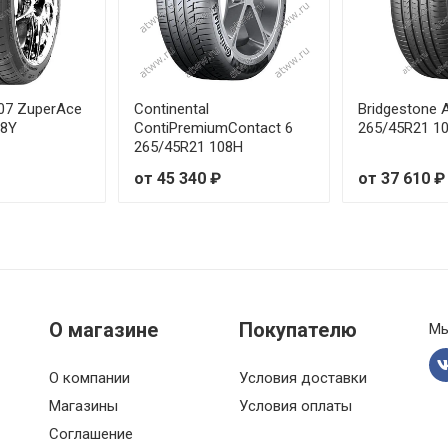
40R20 106Y RunFlat
45R20 110Y
45R21 107Y
07 ZuperAce
Continental
Bridgestone
08Y
ContiPremiumContact 6
265/45R21 1
265/45R21 108H
45R21 107Y
от 45 340 ₽
от 37 610 ₽
45R21 107Y
50R19 112Y
/50R20 109W
О магазине
Покупателю
Мы
/50R20 113W
О компании
Условия доставки
50R20 113W RunFlat
Магазины
Условия оплаты
40R20 108Y
Соглашение