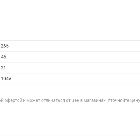
265
45
21
104V
й офертой и может отличаться от цен в магазинах. Уточняйте цену
/50R19 99W