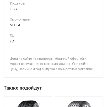
Индексы
107Y
Омологация
MO1 A
XL
Да
Цена на сайте не является публичной офертой и
может отличаться от цен в магазинах. Уточняйте
цену, наличие и год выпуска в конкретном магазине.
НАЗВАНИЕ
ЦЕ
Michelin Pilot Sport 4 205/50R17 93Y
от
Также подойдут
Michelin Pilot Sport 4 205/55R16 94W
от