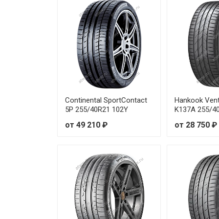
Continental SportContact
Hankook Ven
5P 255/40R21 102Y
K137A 255/4
от 49 210 ₽
от 28 750 ₽