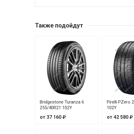
Michelin Pilot Sport 5 Energy 
Michelin Pilot Sport 5 Energy 
Также подойдут
Bridgestone Turanza 6
Pirelli PZero
255/40R21 102Y
102Y
от 37 160 ₽
от 42 580 ₽