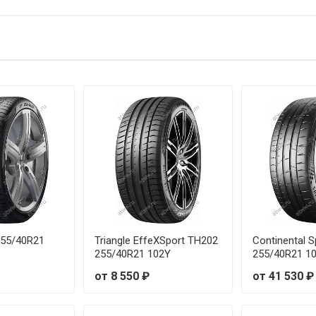
245/40R20 99Y
265/40R21 105Y
 255/40R21
Triangle EffeXSport TH202
Continental 
255/40R21 102Y
255/40R21 1
от 8 550 ₽
от 41 530 ₽