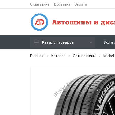
О магазине
Доставка
Оплата
Услуг
Каталог товаров
Зимние шипованные шины
Главная
Каталог
Летние шины
Michel
Зимние нешипованные шины
Летние шины
Литые диски
Штампованные диски
Кованые диски