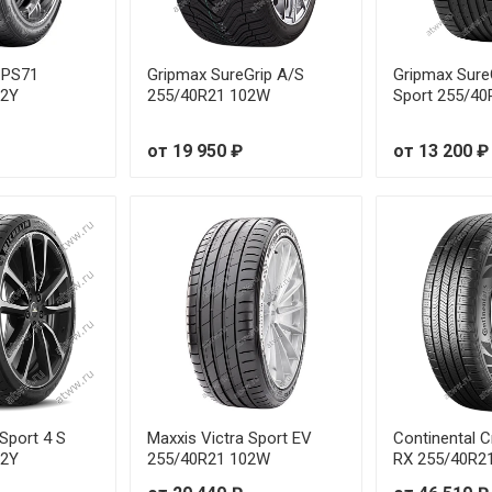
 PS71
Gripmax SureGrip A/S
Gripmax Sure
02Y
255/40R21 102W
Sport 255/40
от 19 950 ₽
от 13 200 ₽
 Sport 4 S
Maxxis Victra Sport EV
Continental 
02Y
255/40R21 102W
RX 255/40R2