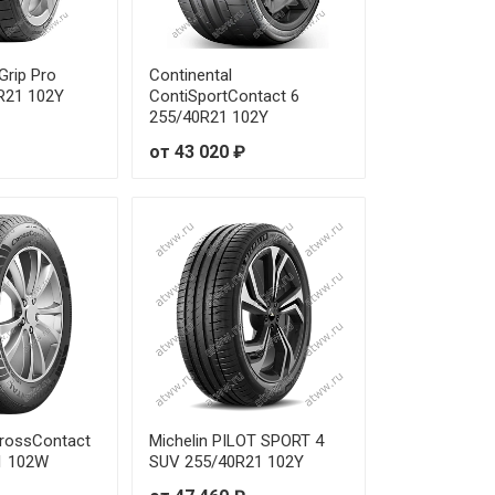
Grip Pro
Continental
R21 102Y
ContiSportContact 6
255/40R21 102Y
от 43 020 ₽
CrossContact
Michelin PILOT SPORT 4
1 102W
SUV 255/40R21 102Y