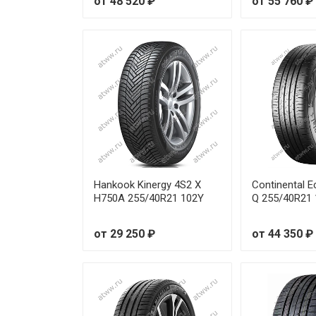
от 48 520 ₽
от 55 760 ₽
Hankook Kinergy 4S2 X
Continental 
H750A 255/40R21 102Y
Q 255/40R21
от 29 250 ₽
от 44 350 ₽