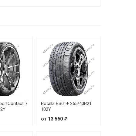
от 38 470 ₽
от 48 320 ₽
SportContact 7
Rotalla RS01+ 255/40R21
02Y
102Y
от 13 560 ₽