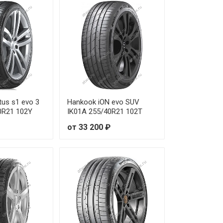
us s1 evo 3
Hankook iON evo SUV
0R21 102Y
IK01A 255/40R21 102T
от 33 200 ₽