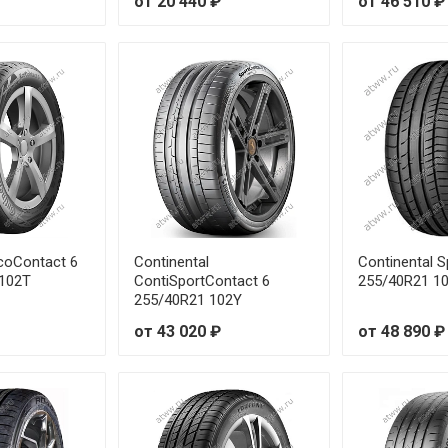
от 20 440 ₽
от 46 510 ₽
EcoContact 6
Continental
Continental 
 102T
ContiSportContact 6
255/40R21 1
255/40R21 102Y
от 43 020 ₽
от 48 890 ₽