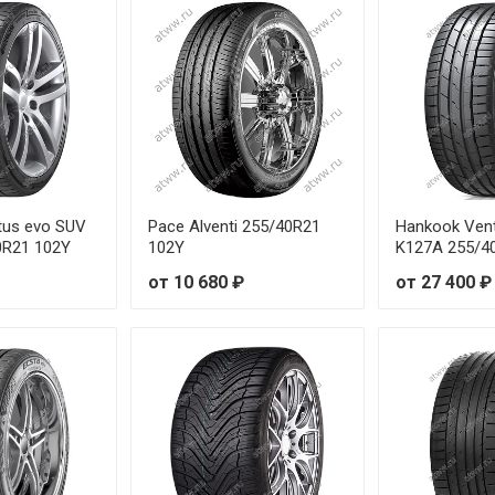
tus evo SUV
Pace Alventi 255/40R21
Hankook Vent
0R21 102Y
102Y
K127A 255/4
от 10 680 ₽
от 27 400 ₽