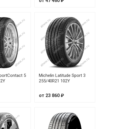
от 47 460 ₽
SportContact 5
Michelin Latitude Sport 3
02Y
255/40R21 102Y
от 23 860 ₽