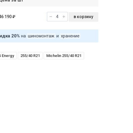
Цена за шт
в корзину
46 190 ₽
идка 20%
на
шиномонтаж
и
хранение
 5 Energy
255/40 R21
Michelin 255/40 R21