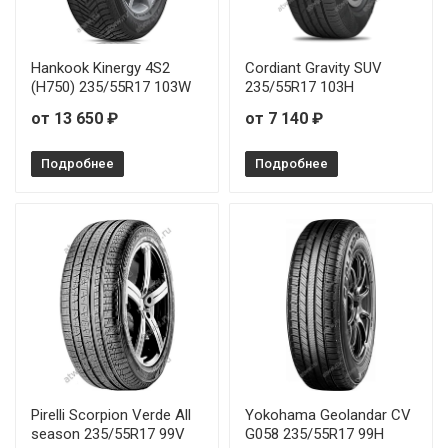
Hankook Kinergy 4S2
Cordiant Gravity SUV
(H750) 235/55R17 103W
235/55R17 103H
от 13 650 ₽
от 7 140 ₽
Подробнее
Подробнее
Pirelli Scorpion Verde All
Yokohama Geolandar CV
season 235/55R17 99V
G058 235/55R17 99H