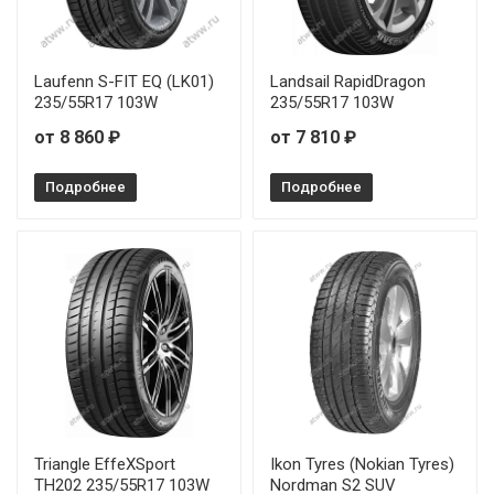
Laufenn S-FIT EQ (LK01)
Landsail RapidDragon
235/55R17 103W
235/55R17 103W
от 8 860 ₽
от 7 810 ₽
Подробнее
Подробнее
Triangle EffeXSport
Ikon Tyres (Nokian Tyres)
TH202 235/55R17 103W
Nordman S2 SUV