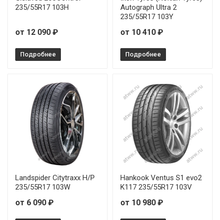
Pirelli P-7 Cinturato 245/50R18 100W RunFlat
235/55R17 103H
Autograph Ultra 2
235/55R17 103Y
Pirelli P-7 Cinturato 245/55R17 102V RunFlat
от 12 090 ₽
от 10 410 ₽
Pirelli P-7 Cinturato 255/45R18 99W RunFlat
Подробнее
Подробнее
Pirelli P-7 Cinturato 255/45R19 104Y
Pirelli P-7 Cinturato 275/40R18 99Y RunFlat
Landspider Citytraxx H/P
Hankook Ventus S1 evo2
235/55R17 103W
K117 235/55R17 103V
от 6 090 ₽
от 10 980 ₽