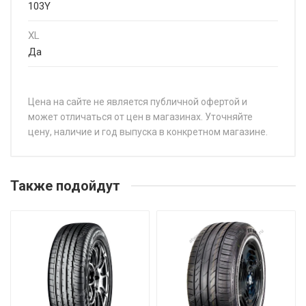
103Y
XL
Да
Цена на сайте не является публичной офертой и
может отличаться от цен в магазинах. Уточняйте
цену, наличие и год выпуска в конкретном магазине.
НАЗВАНИЕ
ЦЕ
Pirelli P-7 Cinturato 205/50R17 89V
от 
Также подойдут
Pirelli P-7 Cinturato 205/55R16 91V
от 
Pirelli P-7 Cinturato 205/55R16 91W RunFlat
от 
Pirelli P-7 Cinturato 205/60R16 92H
от 