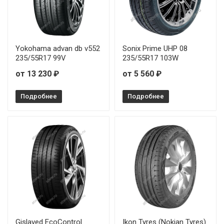
Pirelli P-7 Cinturato 225/60R18 104W RunFlat
Pirelli P-7 Cinturato 235/40R18 95W
Yokohama advan db v552
Sonix Prime UHP 08
235/55R17 99V
235/55R17 103W
Pirelli P-7 Cinturato 235/45R17 94W
от 13 230 ₽
от 5 560 ₽
Pirelli P-7 Cinturato 235/45R17 97W
Подробнее
Подробнее
Pirelli P-7 Cinturato 235/55R17 99Y
Pirelli P-7 Cinturato 245/40R18 97Y RunFlat
Pirelli P-7 Cinturato 245/40R19 98Y RunFlat
Pirelli P-7 Cinturato 245/40R19 98Y RunFlat
Pirelli P-7 Cinturato 245/45R17 99Y
Gislaved EcoControl
Ikon Tyres (Nokian Tyres)