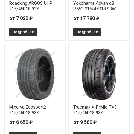
Roadking ARGOS UHP
Yokohama Advan dB
215/45R18 93Y
V553 215/45R18 93W
от 7 020 ₽
от 17 790 ₽
Подробнее
Подробнее
Minerva Ecosport2
Tracmax X-Privilo TX3
215/45R18 93Y
215/45R18 93Y
от 6 650 ₽
от 9 580 ₽