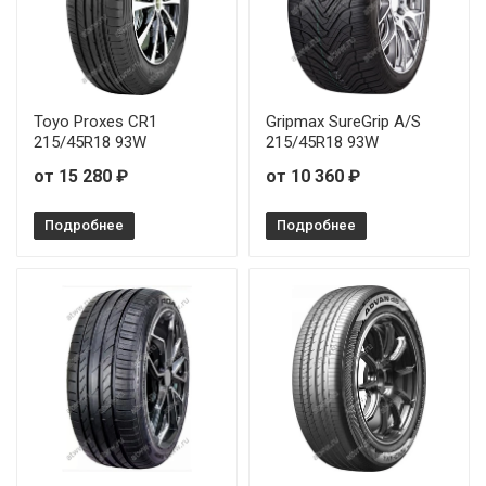
Toyo Proxes CR1
Gripmax SureGrip A/S
215/45R18 93W
215/45R18 93W
от 15 280 ₽
от 10 360 ₽
Подробнее
Подробнее