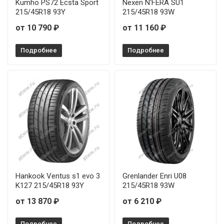
Kumho PS72 Ecsta Sport
Nexen N'FERA SU1
215/45R18 93Y
215/45R18 93W
Pirelli Powergy 2 245/40R19 98Y
от 24 
от 10 790 ₽
от 11 160 ₽
Pirelli Powergy 2 255/35R20 97Y
от 19 
Подробнее
Подробнее
Pirelli Powergy 2 255/40R19 100Y
от 25 
Pirelli Powergy 2 255/40R20 101Y
от 29 
Hankook Ventus s1 evo 3
Grenlander Enri U08
K127 215/45R18 93Y
215/45R18 93W
от 13 870 ₽
от 6 210 ₽
Подробнее
Подробнее