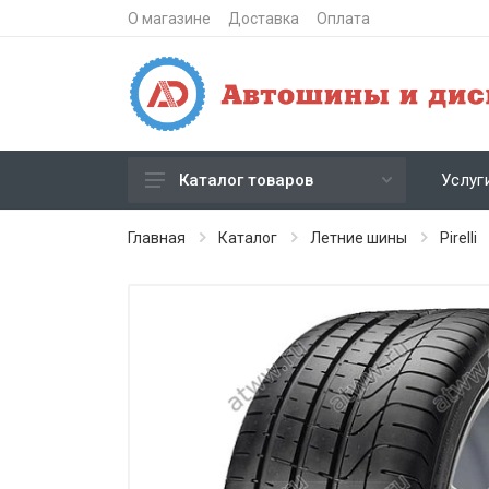
О магазине
Доставка
Оплата
Услуг
Каталог товаров
Зимние шипованные шины
Главная
Каталог
Летние шины
Pirelli
Зимние нешипованные шины
Летние шины
Литые диски
Штампованные диски
Кованые диски