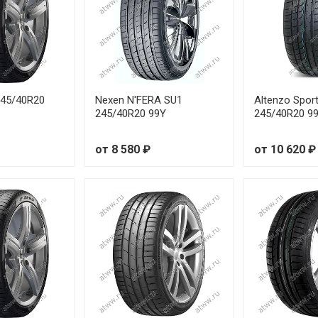
nFlat
от 11
от 33
от 23
 245/40R20
Nexen N'FERA SU1
Altenzo Spor
245/40R20 99Y
245/40R20 9
от 29
от 8 580 ₽
от 10 620 ₽
от 29
от 15
от 28
от 16
от 30