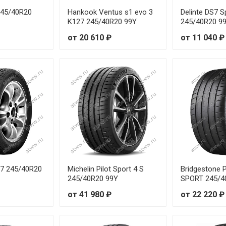
от 29
 245/40R20
Hankook Ventus s1 evo 3
Delinte DS7 S
K127 245/40R20 99Y
245/40R20 9
от 29
от 20 610 ₽
от 11 040 ₽
от 26
от 31
от 38
от 34
от 42
37 245/40R20
Michelin Pilot Sport 4 S
Bridgestone
от 28
245/40R20 99Y
SPORT 245/4
от 41 980 ₽
от 22 220 ₽
от 41
от 36