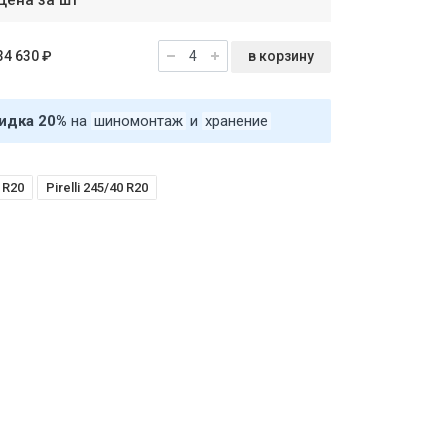
Цена за шт
в корзину
34 630 ₽
идка 20%
на
шиномонтаж
и
хранение
 R20
Pirelli 245/40 R20