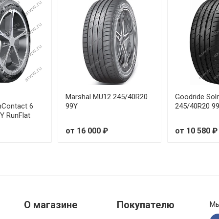
от 27
от 38
от 25
от 40
Marshal MU12 245/40R20
Goodride So
mContact 6
99Y
245/40R20 99
от 41
Y RunFlat
от 16 000 ₽
от 10 580 ₽
от 31
от 34
от 22
от 31
О магазине
Покупателю
Мы