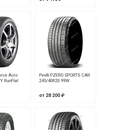
 520 ₽
 080 ₽
 990 ₽
 840 ₽
 480 ₽
 970 ₽
orce Acro
Pirelli PZERO SPORTS CAR
Y RunFlat
245/40R20 99W
 880 ₽
от 28 200 ₽
 280 ₽
 740 ₽
 060 ₽