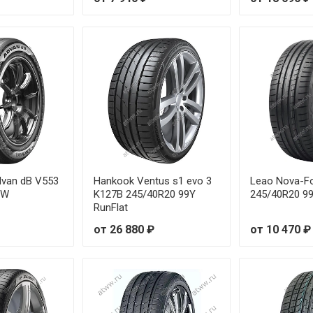
от 36
nFlat
от 33
от 31
от 32
от 30
от 38
van dB V553
Hankook Ventus s1 evo 3
Leao Nova-F
9W
K127B 245/40R20 99Y
245/40R20 99
RunFlat
от 25
от 26 880 ₽
от 10 470 ₽
nFlat
от 30
nFlat
от 34
от 33