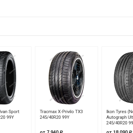
от 18
от 19
nFlat
от 16
nFlat
от 21
nFlat
от 18
от 37
от 32
от 22
van Sport
Tracmax X-Privilo TX3
Ikon Tyres (N
R20 99Y
245/40R20 99Y
Autograph Ult
245/40R20 9
от 22
от 7 940 ₽
от 18 090 ₽