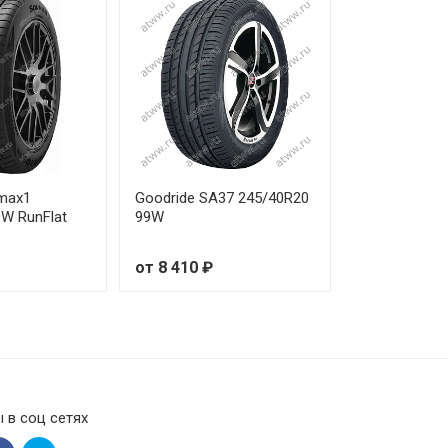
 320 ₽
 350 ₽
 810 ₽
 720 ₽
lmax1
Goodride SA37 245/40R20
W RunFlat
99W
 510 ₽
от 8 410 ₽
 290 ₽
 830 ₽
 020 ₽
 740 ₽
 в соц сетях