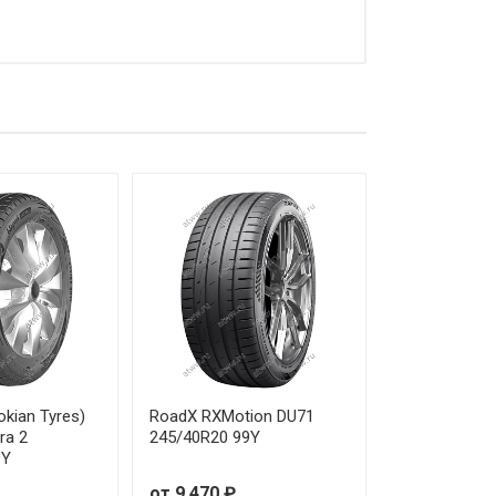
 100 ₽
 730 ₽
 890 ₽
 740 ₽
 250 ₽
 330 ₽
 720 ₽
 250 ₽
okian Tyres)
RoadX RXMotion DU71
ra 2
245/40R20 99Y
9Y
 170 ₽
от 9 470 ₽