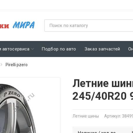
и автосервиса
Подбор по авто
Заказ запчастей
О
Pirelli pzero
Летние шины
245/40R20
Летние шины
Артикул: 3849