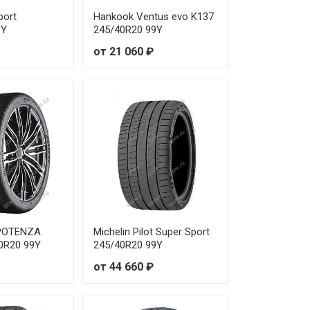
 050 ₽
port
Hankook Ventus evo K137
9Y
245/40R20 99Y
 970 ₽
от 21 060 ₽
 650 ₽
 990 ₽
 940 ₽
 720 ₽
 580 ₽
 POTENZA
Michelin Pilot Super Sport
 810 ₽
0R20 99Y
245/40R20 99Y
от 44 660 ₽
 180 ₽
 800 ₽