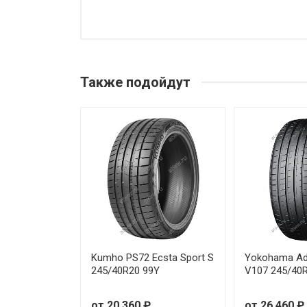
Pirelli PZero 225/35R19 88Y
Pirelli PZero 225/40R18 92W
Также подойдут
Pirelli PZero 225/40R18 92W Ru
Pirelli PZero 225/40R18 92W Ru
Pirelli PZero 225/45R19 92W Ru
Pirelli PZero 235/35R20 88Y
Pirelli PZero 235/35R20 92Y
Pirelli PZero 235/40R18 95Y
Kumho PS72 Ecsta Sport S
Yokohama Ad
245/40R20 99Y
V107 245/40
Pirelli PZero 235/45R20 100W
от 20 360 ₽
от 26 460 ₽