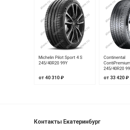
Pirelli PZero 255/55R19 111W
Pirelli PZero 265/30R20 94Y
Pirelli PZero 265/35R18 97Y
Pirelli PZero 265/35R20 99Y
Michelin Pilot Sport 4 S
Continental
245/40R20 99Y
ContiPremiu
Pirelli PZero 265/35R20 99Y
245/40R20 99
от 40 310 ₽
от 33 420 ₽
Pirelli PZero 265/40R18 101Y
Pirelli PZero 265/40R20 104Y
Pirelli PZero 265/40R21 101Y
Pirelli PZero 265/40R22 106Y
Контакты Екатеринбург