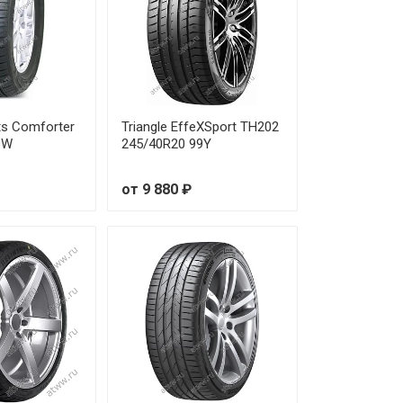
 350 ₽
 290 ₽
 760 ₽
ts Comforter
Triangle EffeXSport TH202
9W
245/40R20 99Y
 190 ₽
от 9 880 ₽
 990 ₽
 320 ₽
 260 ₽
 600 ₽
 170 ₽