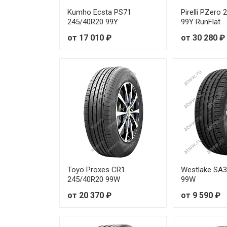
Pirelli PZero 255/40R19 100Y
Kumho Ecsta PS71
Pirelli PZero
245/40R20 99Y
99Y RunFlat
Pirelli PZero 255/40R19 100Y
от 17 010 ₽
от 30 280 ₽
Pirelli PZero 255/40R19 96Y
Pirelli PZero 255/40R20 101W
Pirelli PZero 255/40R20 101Y
Pirelli PZero 255/40R20 101Y
Pirelli PZero 255/40R21 102Y
Toyo Proxes CR1
Westlake SA
Pirelli PZero 255/45R18 99Y
245/40R20 99W
99W
от 20 370 ₽
от 9 590 ₽
Pirelli PZero 255/50R19 103Y
Pirelli PZero 255/50R20 109W