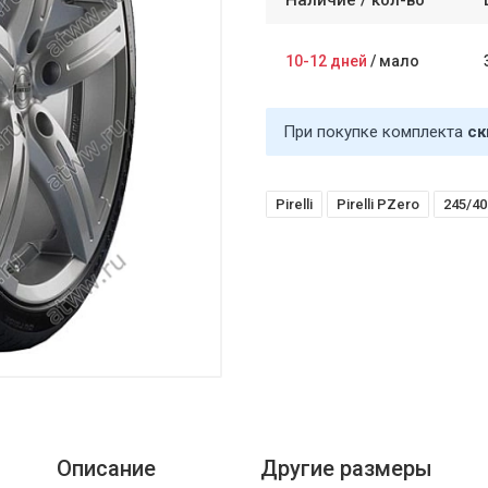
Наличие /
кол-во
10-12 дней
/
мало
При покупке комплекта
ск
Pirelli
Pirelli PZero
245/40
Описание
Другие размеры