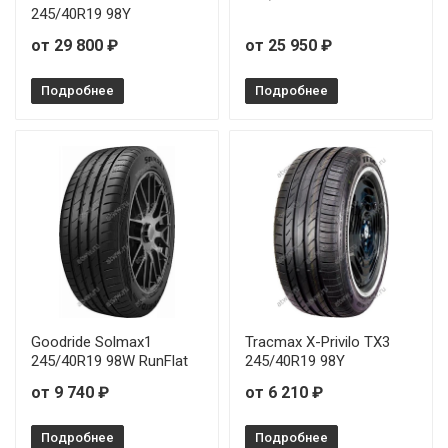
Pirelli PZERO SPORTS CAR 285/30R20 99Y
от
245/40R19 98Y
от 29 800 ₽
от 25 950 ₽
Pirelli PZERO SPORTS CAR 285/30R21 100Y
от
Подробнее
Подробнее
Goodride Solmax1
Tracmax X-Privilo TX3
245/40R19 98W RunFlat
245/40R19 98Y
от 9 740 ₽
от 6 210 ₽
Подробнее
Подробнее