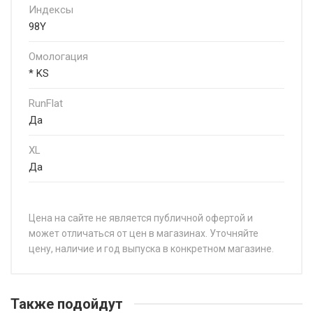
Индексы
98Y
Омологация
* KS
RunFlat
Да
XL
Да
Цена на сайте не является публичной офертой и
может отличаться от цен в магазинах. Уточняйте
цену, наличие и год выпуска в конкретном магазине.
НАЗВАНИЕ
Ц
Pirelli PZERO SPORTS CAR 225/40R18 92Y
от
Также подойдут