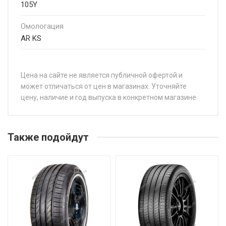
105Y
Омологация
AR KS
Цена на сайте не является публичной офертой и
может отличаться от цен в магазинах. Уточняйте
цену, наличие и год выпуска в конкретном магазине.
НАЗВАНИЕ
Ц
Pirelli Scorpion Verde 215/60R17 96H
от
Также подойдут
Pirelli Scorpion Verde 215/60R17 96H
от
Pirelli Scorpion Verde 215/65R16 102H
от
Pirelli Scorpion Verde 215/65R17 99V
от