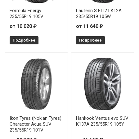
Pirelli Scorpion Verde 295/40R21 111Y
от
Formula Energy
Laufenn S FIT2 LK12A
Pirelli Scorpion Verde 215/55R18 99V
235/55R19 105V
235/55R19 105W
от 10 020 ₽
от 11 640 ₽
Pirelli Scorpion Verde 215/60R17 96V
Подробнее
Подробнее
Pirelli Scorpion Verde 225/55R17 97H
Pirelli Scorpion Verde 235/55R18 100W
Pirelli Scorpion Verde 235/55R19 105V
Pirelli Scorpion Verde 235/60R18 103W
Pirelli Scorpion Verde 235/65R17 108V
Pirelli Scorpion Verde 235/65R17 108V
Ikon Tyres (Nokian Tyres)
Hankook Ventus evo SUV
Character Aqua SUV
K137A 235/55R19 105Y
235/55R19 101V
Pirelli Scorpion Verde 255/45R20 105W