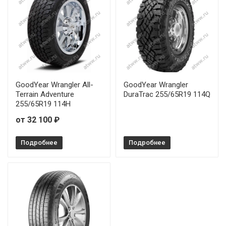
Pirelli Scorpion Zero All Season 275/45R20 110H RunFlat
Pirelli Scorpion Zero All Season 275/55R19 111V
Pirelli Scorpion Zero All Season 285/40R23 111Y
Pirelli Scorpion Zero All Season 285/45R22 114Y
GoodYear Wrangler All-
GoodYear Wrangler
Terrain Adventure
DuraTrac 255/65R19 114Q
Pirelli Scorpion Zero All Season 235/50R20 104W
255/65R19 114H
от 32 100 ₽
Pirelli Scorpion Zero All Season 245/45R20 103H
Подробнее
Pirelli Scorpion Zero All Season 255/55R20 110W
Подробнее
Pirelli Scorpion Zero All Season 275/50R20 113V
Pirelli Scorpion Zero All Season 285/40R22 110Y
Pirelli Scorpion Zero All Season 285/45R21 113Y