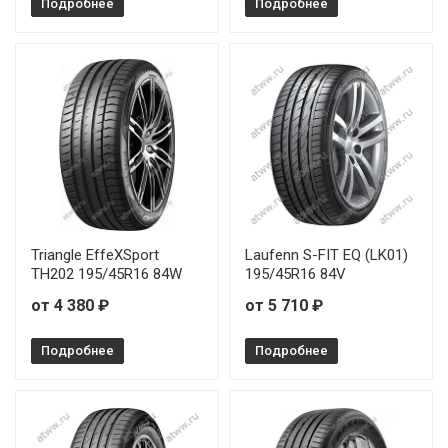
Подробнее
Подробнее
Rauffan Astrar R1 175/70R13 82T
Rauffan Astrar R1 215/55R17 98W
Rauffan Astrar R1 215/65R16 102V
Rauffan Astrar R1 225/55R18 102W
Triangle EffeXSport
Laufenn S-FIT EQ (LK01)
TH202 195/45R16 84W
195/45R16 84V
от 4 380 ₽
от 5 710 ₽
Подробнее
Подробнее