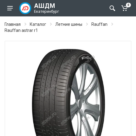
АШДМ
0
Екатеринбург
Главная
Каталог
Летние шины
Rauffan
Rauffan astrar r1