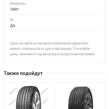
Индексы
106H
XL
Да
Цена на сайте не является публичной офертой и
может отличаться от цен в магазинах. Уточняйте
цену, наличие и год выпуска в конкретном магазине.
НАЗВАНИЕ
ЦЕНА
Rauffan Travar H/T 235/60R18 107V
от 8 
Также подойдут
Rauffan Travar H/T 255/60R18 112V
от 10
Rauffan Travar H/T 225/60R17 99H
Rauffan Travar H/T 235/65R17 108V