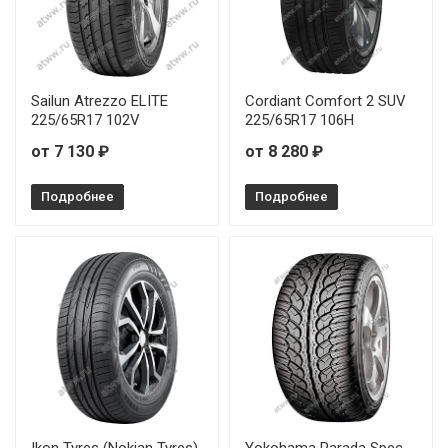
Rauffan Travar H/T 265/65R17 112H
Sailun Atrezzo ELITE
Cordiant Comfort 2 SUV
225/65R17 102V
225/65R17 106H
от 7 130 ₽
от 8 280 ₽
Подробнее
Подробнее
Ikon Tyres (Nokian Tyres)
Yokohama Parada Spec-