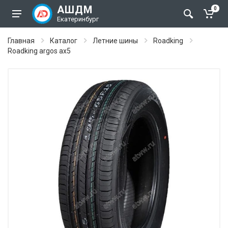
АШДМ
0
Екатеринбург
Главная
Каталог
Летние шины
Roadking
Roadking argos ax5