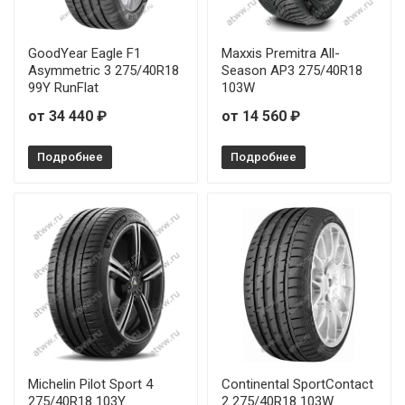
GoodYear Eagle F1
Maxxis Premitra All-
Asymmetric 3 275/40R18
Season AP3 275/40R18
99Y RunFlat
103W
от 34 440 ₽
от 14 560 ₽
Подробнее
Подробнее
Michelin Pilot Sport 4
Continental SportContact
275/40R18 103Y
2 275/40R18 103W