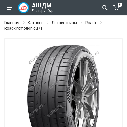
АШДМ
0
Екатеринбург
Главная
Каталог
Летние шины
Roadx
Roadx rxmotion du71