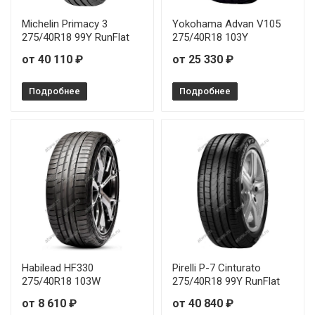
RoadX RXMotion DU71 235/45R19 99Y
Michelin Primacy 3
Yokohama Advan V105
275/40R18 99Y RunFlat
275/40R18 103Y
RoadX RXMotion DU71 235/45R20 100W
от 40 110 ₽
от 25 330 ₽
RoadX RXMotion DU71 235/50R18 101Y
Подробнее
Подробнее
RoadX RXMotion DU71 245/35R19 93Y
RoadX RXMotion DU71 245/40R18 97Y
RoadX RXMotion DU71 245/45R20 103Y
RoadX RXMotion DU71 255/40R19 100Y
RoadX RXMotion DU71 255/45R19 104Y
RoadX RXMotion DU71 315/35R20 110Y
Habilead HF330
Pirelli P-7 Cinturato
275/40R18 103W
275/40R18 99Y RunFlat
от 8 610 ₽
от 40 840 ₽