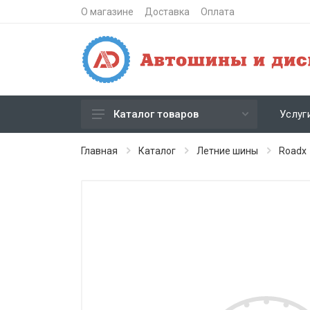
О магазине
Доставка
Оплата
Услуг
Каталог товаров
Зимние шипованные шины
Главная
Каталог
Летние шины
Roadx
Зимние нешипованные шины
Летние шины
Литые диски
Штампованные диски
Кованые диски