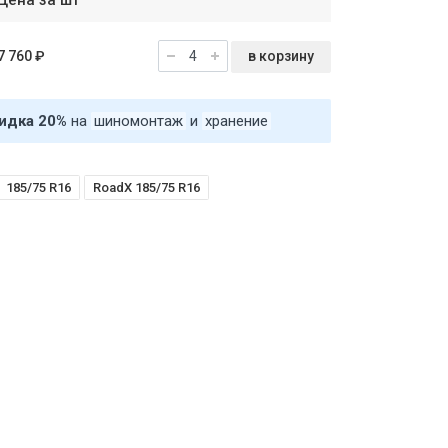
Цена за шт
в корзину
7 760 ₽
идка 20%
на
шиномонтаж
и
хранение
185/75 R16
RoadX 185/75 R16