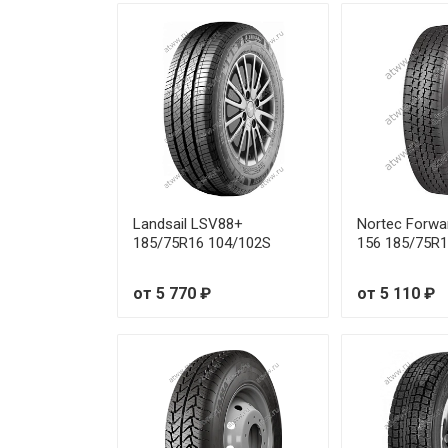
Landsail LSV88+
Nortec Forwa
185/75R16 104/102S
156 185/75R
от 5 770 ₽
от 5 110 ₽