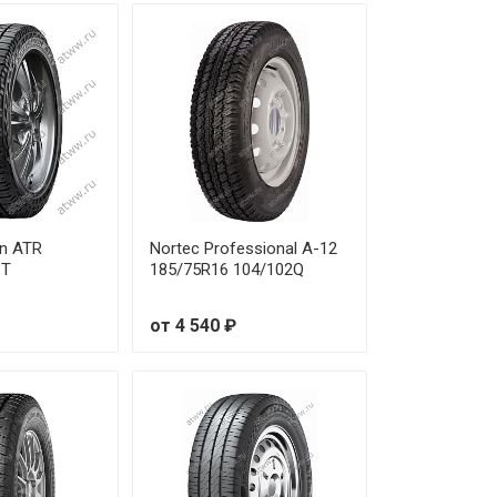
on ATR
Nortec Professional А-12
3T
185/75R16 104/102Q
от 4 540 ₽