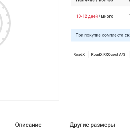
Наличие /
кол-во
10-12 дней
/
много
При покупке комплекта
ск
RoadX
RoadX RXQuest A/S
Описание
Другие размеры