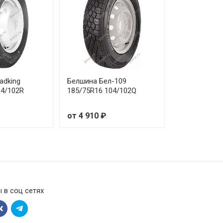
adking
Белшина Бел-109
04/102R
185/75R16 104/102Q
от 4 910 ₽
 в соц сетях