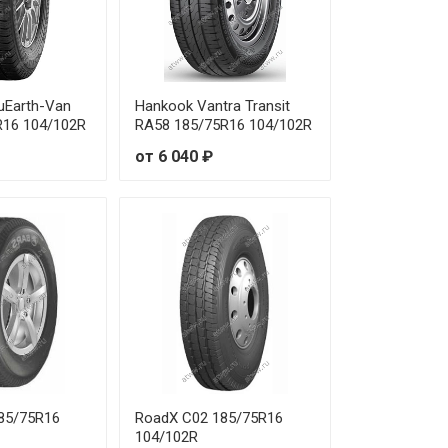
uEarth-Van
Hankook Vantra Transit
R16 104/102R
RA58 185/75R16 104/102R
от 6 040 ₽
185/75R16
RoadX C02 185/75R16
104/102R