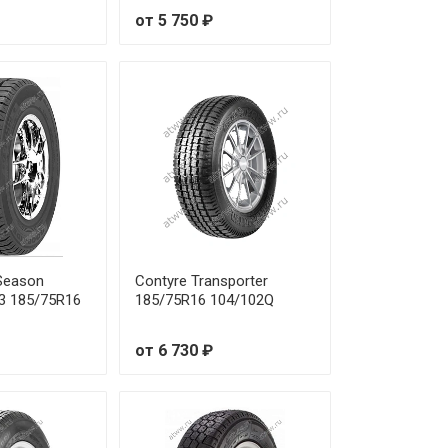
от 5 750 ₽
 Season
Contyre Transporter
3 185/75R16
185/75R16 104/102Q
от 6 730 ₽