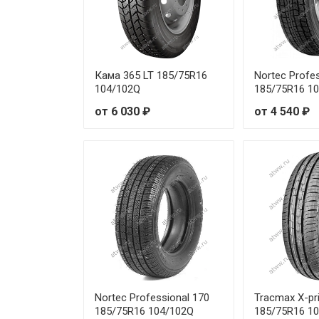
Кама 365 LT 185/75R16
Nortec Profe
104/102Q
185/75R16 1
от 6 030 ₽
от 4 540 ₽
Nortec Professional 170
Tracmax X-pri
185/75R16 104/102Q
185/75R16 1