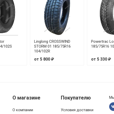
tor
Linglong CROSSWIND
Powertrac Lo
04/102S
STORM 01 185/75R16
185/75R16 1
104/102R
от 5 800 ₽
от 5 330 ₽
О магазине
Покупателю
Мы
О компании
Условия доставки