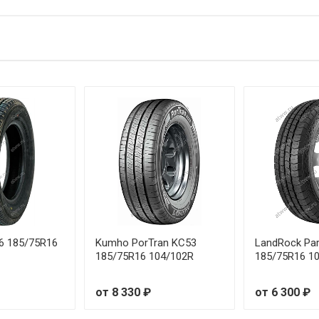
46 185/75R16
Kumho PorTran KC53
LandRock Par
185/75R16 104/102R
185/75R16 1
от 8 330 ₽
от 6 300 ₽