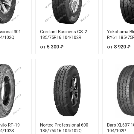
ssional 301
Cordiant Business CS-2
Yokohama Bl
04/102Q
185/75R16 104/102R
RY61 185/75
от 5 300 ₽
от 8 920 ₽
vilo RF-19
Nortec Professional 600
Bars XL607 
04/102S
185/75R16 104/102Q
104/102P