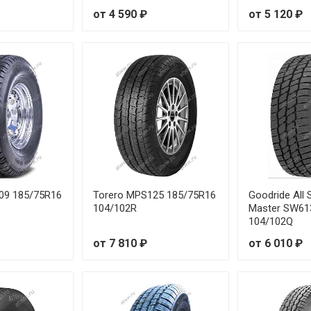
от 4 590 ₽
от 5 120 ₽
09 185/75R16
Torero MPS125 185/75R16
Goodride All
104/102R
Master SW61
104/102Q
от 7 810 ₽
от 6 010 ₽