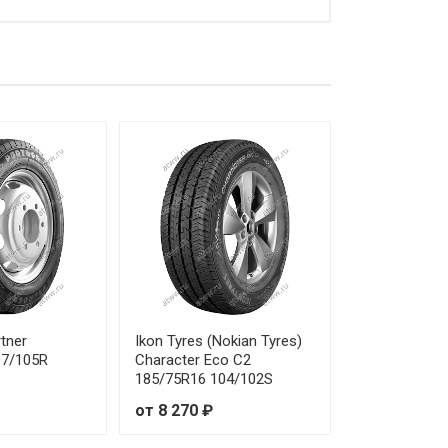
tner
Ikon Tyres (Nokian Tyres)
07/105R
Character Eco C2
185/75R16 104/102S
от 8 270 ₽