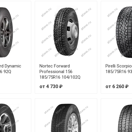
rd Dynamic
Nortec Forward
Pirelli Scorpi
16 92Q
Professional 156
185/75R16 9
185/75R16 104/102Q
от 4 730 ₽
от 6 260 ₽