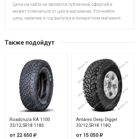
Цена на сайте не является публичной офертой и
может отличаться от цен в магазинах. Уточняйте
цену, наличие и год выпуска в конкретном магазине.
НАЗВАНИЕ
Ц
RockBlade ROCK 787 R/T 35/12,5R20 121Q
от
Также подойдут
RockBlade ROCK 787 R/T 235/70R16 109Q
RockBlade ROCK 787 R/T 235/75R15 109Q
RockBlade ROCK 787 R/T 245/75R16 111Q
RockBlade ROCK 787 R/T 245/75R16 120/116Q
RockBlade ROCK 787 R/T 255/70R16 111Q
Roadcruza RA 1100
Antares Deep Digger
33/12,5R18 118S
33/12,5R18 118Q
RockBlade ROCK 787 R/T 265/60R18 114Q
от 22 650 ₽
от 15 050 ₽