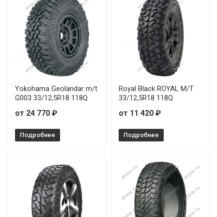
RockBlade ROCK 787 R/T 33/12,5R15 108Q
RockBlade ROCK 787 R/T 33/12,5R20 114Q
RockBlade ROCK 787 R/T 35/12,5R17 121Q
Yokohama Geolandar m/t
Royal Black ROYAL M/T
G003 33/12,5R18 118Q
33/12,5R18 118Q
от 24 770 ₽
от 11 420 ₽
Подробнее
Подробнее