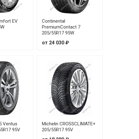
от 5 870 ₽
от 5 280 ₽
omfort EV
Continental
5W
PremiumContact 7
от 5 680 ₽
205/55R17 95W
от 24 030 ₽
от 6 000 ₽
от 5 950 ₽
от 6 000 ₽
от 7 090 ₽
от 6 440 ₽
от 5 810 ₽
5 Ventus
Michelin CROSSCLIMATE+
55R17 95V
205/55R17 95V
от 6 780 ₽