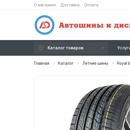
О магазине
Доставка
Оплата
Услуг
Каталог товаров
Зимние шипованные шины
Главная
Каталог
Летние шины
Royal 
Зимние нешипованные шины
Летние шины
Литые диски
Штампованные диски
Кованые диски