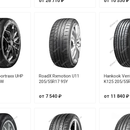
от 26 710 ₽
от 10 530 ₽
235/45R18 98W
235/45R18 98Y
235/45R19 99W
235/45R20 100W
235/50R18 101W
235/50R18 110Y
portraxx UHP
RoadX Rxmotion U11
Hankook Ven
5W
205/55R17 95Y
K125 205/55
235/50R19 103Y
от 7 540 ₽
от 11 840 ₽
235/55R17 103W
235/55R18 104W
235/55R19 105W