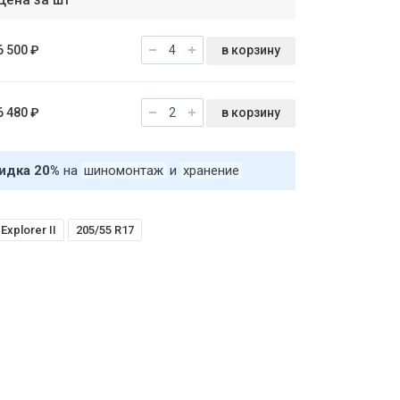
Цена за шт
в корзину
6 500 ₽
в корзину
6 480 ₽
идка 20%
на
шиномонтаж
и
хранение
Explorer II
205/55 R17