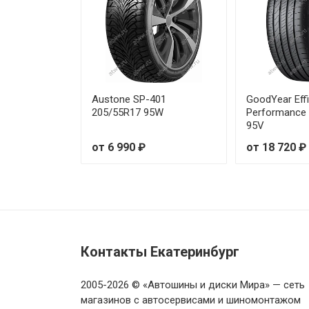
Royal Black Royal Explorer II 
Royal Black Royal Explorer II 
Royal Black Royal Explorer II 
Austone SP-401
GoodYear Effi
205/55R17 95W
Performance
95V
Royal Black Royal Explorer II 
от 6 990 ₽
от 18 720 ₽
Royal Black Royal Explorer II 
Royal Black Royal Explorer II 
Royal Black Royal Explorer II 
Контакты Екатеринбург
Royal Black Royal Explorer II 
2005-2026 © «Автошины и диски Мира» — сеть
Royal Black Royal Explorer II 
магазинов с автосервисами и шиномонтажом