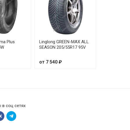
от 7 130 ₽
от 7 770 ₽
от 7 410 ₽
ma Plus
Linglong GREEN-MAX ALL
5W
SEASON 205/55R17 95V
от 5 910 ₽
от 7 540 ₽
от 5 870 ₽
от 8 410 ₽
от 6 860 ₽
 в соц сетях
от 6 210 ₽
от 8 260 ₽