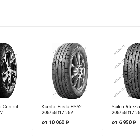
195/45R17 85W
195/55R20 95H
205/40R17 84W
205/40R18 86W
205/45R17 88W
205/50R16 91W
205/50R17 93W
215/40R17 87W
veControl
Kumho Ecsta HS52
Sailun Atrezz
5V
205/55R17 95V
205/55R17 9
215/40R18 89W
от 10 060 ₽
от 6 950 ₽
215/45R17 91W