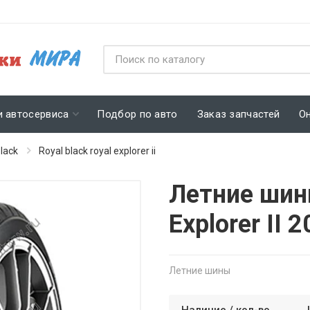
и автосервиса
Подбор по авто
Заказ запчастей
О
black
Royal black royal explorer ii
Летние шины
Explorer II
Летние шины