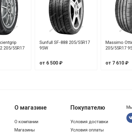
235/55R19 105Y
235/55R20 105W
245/35R21 96Y
cientgrip
Sunfull SF-888 205/55R17
Massimo Otti
 2 205/55R17
95W
205/55R17 9
245/40R17 95W
от 6 500 ₽
от 7 610 ₽
245/40R18 97Y
245/40R19 98Y
245/40R20 99W
О магазине
Покупателю
Мы
245/45R18 100Y
О компании
Условия доставки
245/45R19 102Y
Магазины
Условия оплаты