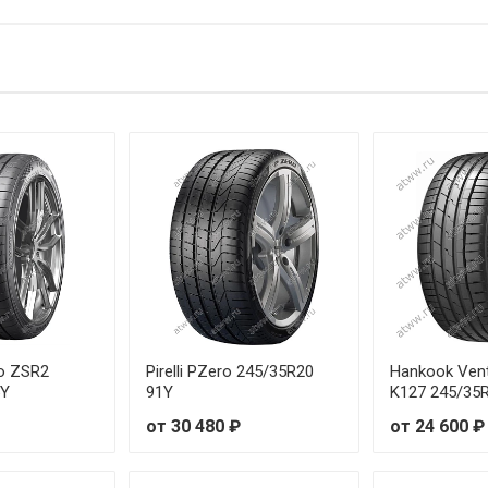
R16 84V
R17 84W
R16 87W
R17 93W
R17 87W
R18 89Y
R17 91W
R18 93Y
zo ZSR2
Pirelli PZero 245/35R20
Hankook Vent
5Y
91Y
K127 245/35
R17 95W
от 30 480 ₽
от 24 600 ₽
R18 92V