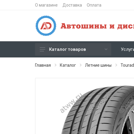
О магазине
Доставка
Оплата
Услуг
Каталог товаров
Зимние шипованные шины
Главная
Каталог
Летние шины
Tourad
Зимние нешипованные шины
Летние шины
Литые диски
Штампованные диски
Кованые диски