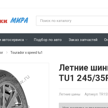
и автосервиса
Подбор по авто
Заказ запчастей
О
or
Tourador x speed tu1
Летние шин
TU1 245/35
Летние шины
Артикул: TR15