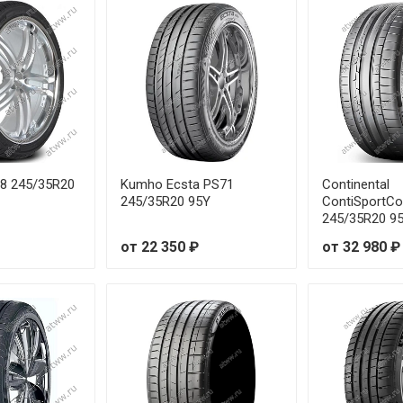
R18 99V
R19 88W
R20 93Y
R18 92W
88 245/35R20
Kumho Ecsta PS71
Continental
R19 93Y
245/35R20 95Y
ContiSportCo
245/35R20 95
R17 94W
от 22 350 ₽
от 32 980 ₽
R18 95W
R17 98W
R17 101W