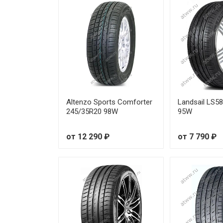
Tourador X SPEED TU1 215/55
Tourador X SPEED TU1 225/35
Tourador X SPEED TU1 225/35
Tourador X SPEED TU1 225/40
Altenzo Sports Comforter
Landsail LS5
Tourador X SPEED TU1 225/40
245/35R20 98W
95W
Tourador X SPEED TU1 225/45
от 12 290 ₽
от 7 790 ₽
Tourador X SPEED TU1 225/45
Tourador X SPEED TU1 225/50
Tourador X SPEED TU1 225/55