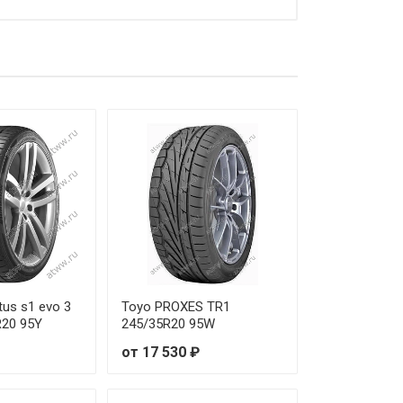
us s1 evo 3
Toyo PROXES TR1
R20 95Y
245/35R20 95W
от 17 530 ₽