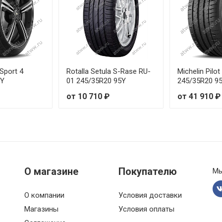
R18 109Y
R19 93W
R18 97W
 Sport 4
Rotalla Setula S-Rase RU-
Michelin Pilot
5Y
01 245/35R20 95Y
245/35R20 9
от 10 710 ₽
от 41 910 ₽
О магазине
Покупателю
Мы
О компании
Условия доставки
Магазины
Условия оплаты