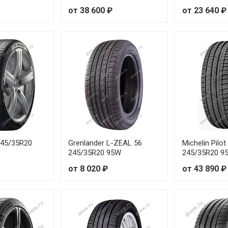
от 38 600 ₽
от 23 640 ₽
R18 104W
R19 93W
R18 97W
R19 98W
R17 99W
R18 100W
 245/35R20
Grenlander L-ZEAL 56
Michelin Pilot
245/35R20 95W
245/35R20 95
R19 102Y
от 8 020 ₽
от 43 890 ₽
R18 94Y
R20 97Y
R18 103W