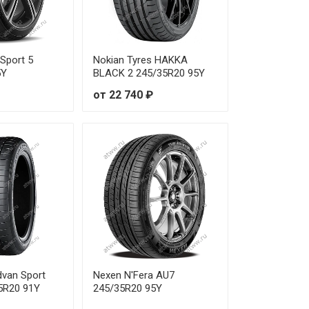
 Sport 5
Nokian Tyres HAKKA
5Y
BLACK 2 245/35R20 95Y
от 22 740 ₽
van Sport
Nexen N'Fera AU7
5R20 91Y
245/35R20 95Y