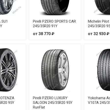
R18 98V
R19 91W
A SU1
Pirelli PZERO SPORTS CAR
Michelin Pilot
R20 92Y
5Y
245/35R20 91Y
245/35R20 9
от 38 770 ₽
от 32 930 ₽
R18 95W
R19 96Y
R17 97W
R18 98W
R17 100W
R18 101Y
 POTENZA
Pirelli PZERO LUXURY
Yokohama Ad
5R20 95Y
SALOON 245/35R20 95Y
V107A 245/3
R17 103W
RunFlat