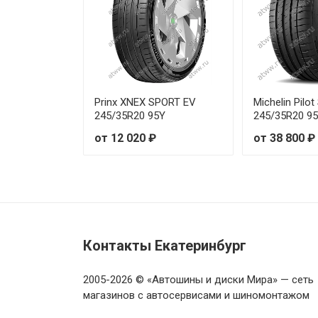
Tourador X SPEED TU1 255/55
Tourador X SPEED TU1 265/30
Tourador X SPEED TU1 265/35
Prinx XNEX SPORT EV
Michelin Pilot
245/35R20 95Y
245/35R20 9
от 12 020 ₽
от 38 800 ₽
Контакты Екатеринбург
2005-2026 © «Автошины и диски Мира» — сеть
магазинов с автосервисами и шиномонтажом