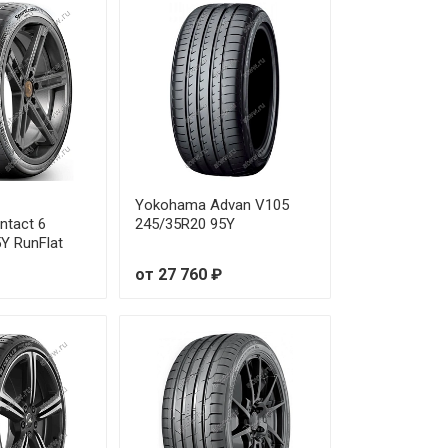
Yokohama Advan V105
ntact 6
245/35R20 95Y
Y RunFlat
от 27 760 ₽