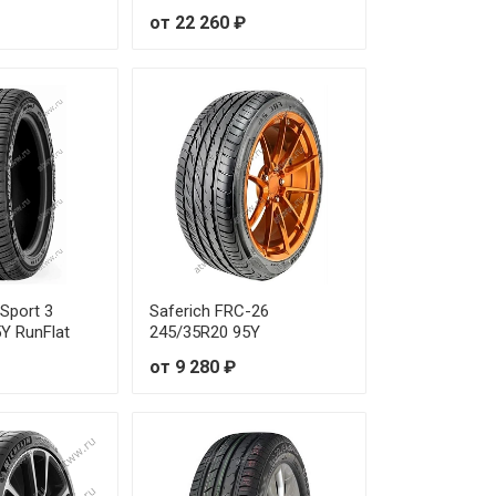
от 22 260 ₽
 Sport 3
Saferich FRC-26
Y RunFlat
245/35R20 95Y
от 9 280 ₽