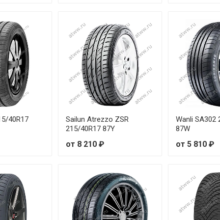
R18 110W
о
R18 100W
о
R16 87V
R15 88H
R16 91V
215/40R17
Sailun Atrezzo ZSR
Wanli SA302 
R15 88V
215/40R17 87Y
87W
от 8 210 ₽
от 5 810 ₽
R15 91V
R16 91V
R16 94V
R16 95W