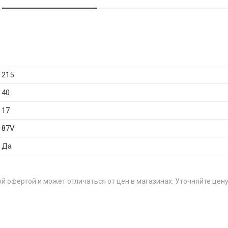
215
40
17
87V
Да
й офертой и может отличаться от цен в магазинах. Уточняйте цену
Ц