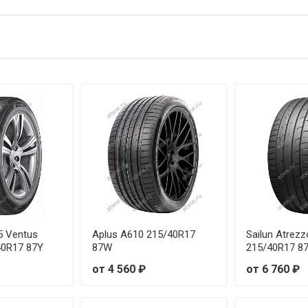
R20 95H
о
R17 88V
о
R17 93W
о
R17 95V
о
R18 93W
о
R17 95V
о
R18 92V
о
R17 98W
о
5 Ventus
Aplus A610 215/40R17
Sailun Atrez
40R17 87Y
87W
215/40R17 8
R18 99V
о
от 4 560 ₽
от 6 760 ₽
R17 100V
о