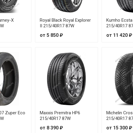
R17 103V
о
R18 104W
о
urney-X
Royal Black Royal Explorer
Kumho Ecsta
7W
II 215/40R17 87W
215/40R17 8
R17 106V
о
от 5 850 ₽
от 11 420 ₽
R18 98W
о
R17 96W
о
R18 101W
о
R19 99W
о
R17 99V
о
R18 100V
о
07 Zuper Eco
Maxxis Premitra HP6
Michelin Cros
7W
215/40R17 87W
215/40R17 8
R18 107W
о
от 8 390 ₽
от 15 300 ₽