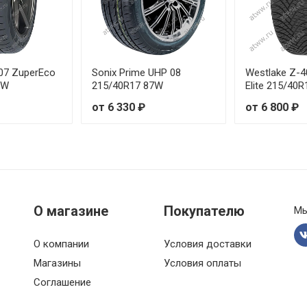
R16 97W
R16 99V
07 ZuperEco
Sonix Prime UHP 08
Westlake Z-4
7W
215/40R17 87W
Elite 215/40
R19 93W
от 6 330 ₽
от 6 800 ₽
R18 95W
R16 99W
R19 99V
О магазине
Покупателю
Мы
R19 96W
О компании
Условия доставки
R19 99W
Магазины
Условия оплаты
Соглашение