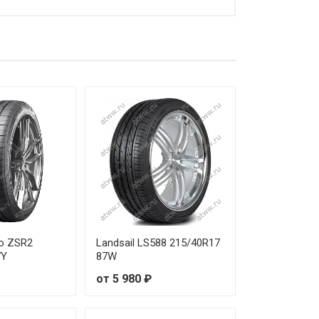
т 16 090 ₽
т 16 980 ₽
т 18 510 ₽
т 18 050 ₽
т 19 920 ₽
т 12 140 ₽
т 20 090 ₽
т 18 630 ₽
zo ZSR2
Landsail LS588 215/40R17
7Y
87W
т 19 920 ₽
от 5 980 ₽
т 18 940 ₽