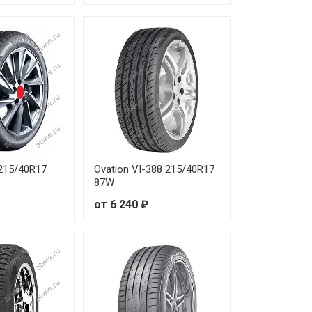
т 21 810 ₽
т 21 040 ₽
215/40R17
Ovation VI-388 215/40R17
87W
от 6 240 ₽