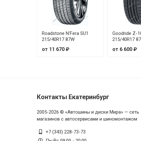
Toyo PROXES Comfort 215/55
Toyo PROXES Comfort 215/60
Roadstone N'Fera SU1
Goodride Z-1
215/40R17 87W
215/40R17 8
Toyo PROXES Comfort 225/40
от 11 670 ₽
от 6 600 ₽
Toyo PROXES Comfort 225/45
Toyo PROXES Comfort 225/55
Toyo PROXES Comfort 225/55
Контакты Екатеринбург
Toyo PROXES Comfort 235/40
2005-2026 © «Автошины и диски Мира» — сеть
Toyo PROXES Comfort 235/45
магазинов с автосервисами и шиномонтажом
+7 (343) 228-73-73
Пн-Вс 09:00 - 20:00