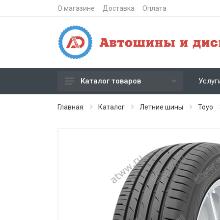
О магазине
Доставка
Оплата
Услуг
Каталог товаров
Зимние шипованные шины
Главная
Каталог
Летние шины
Toyo
Зимние нешипованные шины
Летние шины
Литые диски
Штампованные диски
Кованые диски