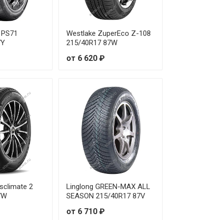
т 20 130 ₽
т 21 590 ₽
 PS71
Westlake ZuperEco Z-108
7Y
215/40R17 87W
т 17 860 ₽
от 6 620 ₽
т 20 830 ₽
т 20 210 ₽
т 20 350 ₽
т 22 120 ₽
т 19 700 ₽
т 18 220 ₽
sclimate 2
Linglong GREEN-MAX ALL
7W
SEASON 215/40R17 87V
т 20 450 ₽
от 6 710 ₽