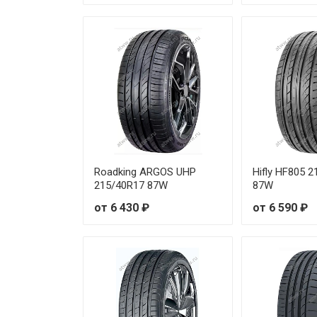
Toyo PROXES Comfort 235/65
Toyo PROXES Comfort 245/45
Toyo PROXES Comfort 185/55
Toyo PROXES Comfort 185/60
Toyo PROXES Comfort 195/55
Roadking ARGOS UHP
Hifly HF805 
Toyo PROXES Comfort 195/60
215/40R17 87W
87W
от 6 430 ₽
от 6 590 ₽
Toyo PROXES Comfort 195/65
Toyo PROXES Comfort 205/55
Toyo PROXES Comfort 205/55
Toyo PROXES Comfort 205/65