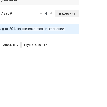
Цена за шт
в корзину
17 290 ₽
идка 20%
на
шиномонтаж
и
хранение
215/40 R17
Toyo 215/40 R17