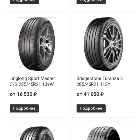
Toyo Proxes Sport 2 265/35R20 99Y
Toyo Proxes Sport 2 265/60R18 114V
Toyo Proxes Sport 2 275/30R20 97Y
Toyo Proxes Sport 2 295/40R20 110Y
Toyo Proxes Sport 2 295/40R21 111Y
Linglong Sport Master
Bridgestone Turanza 6
C/S 285/45R21 109W
285/45R21 113Y
Toyo Proxes Sport 2 305/30R20 103Y
от 16 530 ₽
от 41 050 ₽
Toyo Proxes Sport 2 315/35R20 110Y
Подробнее
Подробнее