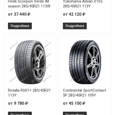
Pirelli Scorpion Verde All
Yokohama Advan V105
season 285/45R21 113W
285/45R21 113Y
Toyo Proxes Sport 2 235/55R19 105Y
от 37 440 ₽
от 42 120 ₽
Toyo Proxes Sport 2 235/60R18 107W
Подробнее
Подробнее
Toyo Proxes Sport 2 245/35R19 93Y
Toyo Proxes Sport 2 245/40R18 97Y
Toyo Proxes Sport 2 245/40R20 99Y
Toyo Proxes Sport 2 245/45R18 100Y
Toyo Proxes Sport 2 245/45R19 102Y
Rotalla RS01+ 285/45R21
Continental SportContact
Toyo Proxes Sport 2 245/50R18 104Y
113Y
5P 285/45R21 109Y
Toyo Proxes Sport 2 255/50R19 107Y
от 9 780 ₽
от 45 100 ₽
Toyo Proxes Sport 2 265/35R19 98Y
Подробнее
Подробнее