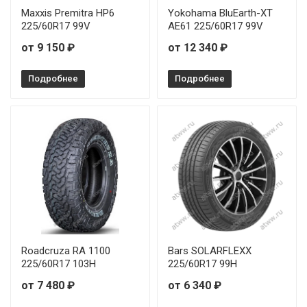
Maxxis Premitra HP6
Yokohama BluEarth-XT
225/60R17 99V
AE61 225/60R17 99V
от 9 150 ₽
от 12 340 ₽
Подробнее
Подробнее
Roadcruza RA 1100
Bars SOLARFLEXX
225/60R17 103H
225/60R17 99H
от 7 480 ₽
от 6 340 ₽