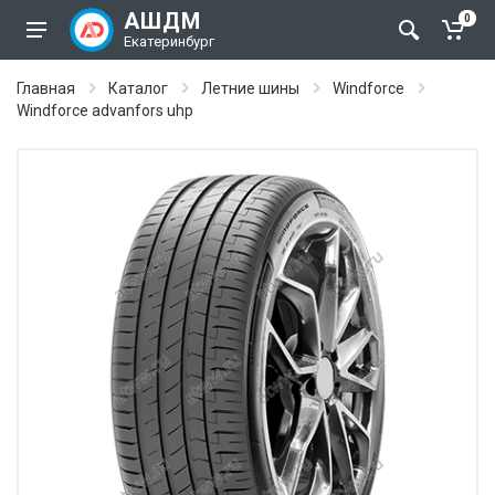
АШДМ
0
Екатеринбург
Главная
Каталог
Летние шины
Windforce
Windforce advanfors uhp