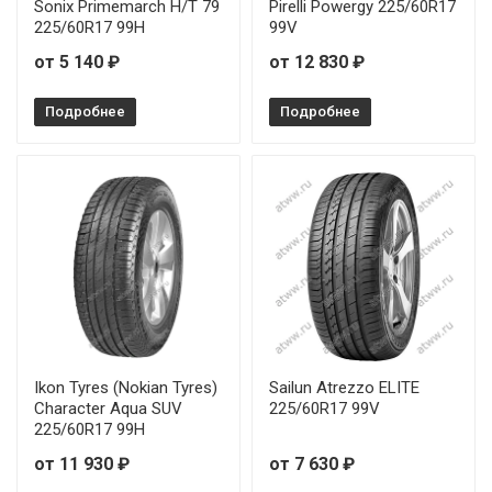
Sonix Primemarch H/T 79
Pirelli Powergy 225/60R17
225/60R17 99H
99V
от 5 140 ₽
от 12 830 ₽
Подробнее
Подробнее
Ikon Tyres (Nokian Tyres)
Sailun Atrezzo ELITE
Character Aqua SUV
225/60R17 99V
225/60R17 99H
от 11 930 ₽
от 7 630 ₽