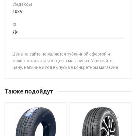
Индексы
103V
XL
Да
Цена на сайте не является публичной офертой и
может отличаться от цен в магазинах. Уточняйте
цену, наличие и год выпуска в конкретном магазине.
НАЗВАНИЕ
Ц
WindForce Advanfors UHP 205/55R16 94W
от
Также подойдут
WindForce Advanfors UHP 215/45R18 93Y
от
WindForce Advanfors UHP 225/35R19 88Y
от
WindForce Advanfors UHP 235/65R17 108V
от