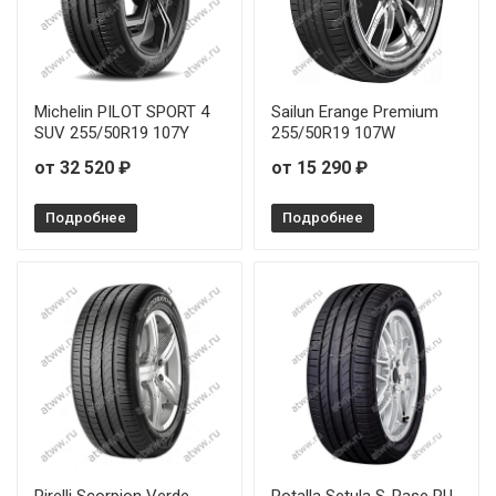
WindForce CatchFors UHP Pro 215/45R16 90W
WindForce CatchFors UHP Pro 215/45R17 91W
Michelin PILOT SPORT 4
Sailun Erange Premium
SUV 255/50R19 107Y
255/50R19 107W
WindForce CatchFors UHP Pro 215/55R16 97W
от 32 520 ₽
от 15 290 ₽
WindForce CatchFors UHP Pro 215/55R17 98W
Подробнее
Подробнее
WindForce CatchFors UHP Pro 225/40R18 92Y
WindForce CatchFors UHP Pro 225/40R19 93Y
WindForce CatchFors UHP Pro 225/45R19 96W
WindForce CatchFors UHP Pro 225/50R17 98W
WindForce CatchFors UHP Pro 225/50R18 99W
WindForce CatchFors UHP Pro 225/55R17 101W