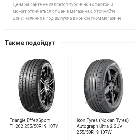
Цена на сайте не является публичной офертой и
может отличаться от цен в магазинах. Уточняйте
цену, наличие и год выпуска в конкретном магазине.
НАЗВАНИЕ
Ц
WindForce CatchFors UHP Pro 215/45R18 93W
от
Также подойдут
WindForce CatchFors UHP Pro 215/50R17 95W
от
WindForce CatchFors UHP Pro 225/40R19 93W
от
WindForce CatchFors UHP Pro 225/55R16 99W
от
WindForce CatchFors UHP Pro 225/55R18 102W
от
WindForce CatchFors UHP Pro 235/40R18 95Y
от
Triangle EffeXSport
Ikon Tyres (Nokian Tyres)
TH202 255/50R19 107Y
Autograph Ultra 2 SUV
WindForce CatchFors UHP Pro 235/45R19 99Y
от
255/50R19 107W