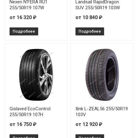
Nexen N'FERA RU1
Landsail RapidDragon
255/50R19 107W
SUV 255/50R19 103W
от 16 320 ₽
от 10 840 ₽
Подробнее
Подробнее
Gislaved EcoControl
Ilink L-ZEAL56 255/50R19
255/50R19 107H
103V
от 16 750 ₽
от 12 920 ₽