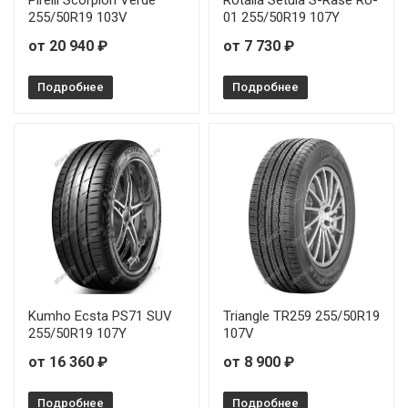
Pirelli Scorpion Verde
Rotalla Setula S-Rase RU-
255/50R19 103V
01 255/50R19 107Y
WindForce CatchFors UHP Pro 225/55R19 103W
от 20 940 ₽
от 7 730 ₽
WindForce CatchFors UHP Pro 235/35R19 91Y
Подробнее
Подробнее
WindForce CatchFors UHP Pro 235/40R19 96Y
WindForce CatchFors UHP Pro 235/45R17 97W
WindForce CatchFors UHP Pro 235/45R18 98Y
WindForce CatchFors UHP Pro 235/50R18 101W
WindForce CatchFors UHP Pro 235/50R18 101Y
Kumho Ecsta PS71 SUV
Triangle TR259 255/50R19
WindForce CatchFors UHP Pro 235/50R19 103Y
255/50R19 107Y
107V
от 16 360 ₽
от 8 900 ₽
WindForce CatchFors UHP Pro 235/55R17 103W
Подробнее
Подробнее