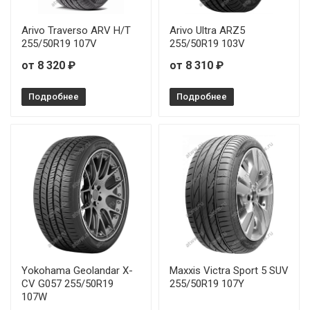
WindForce CatchFors UHP Pro 265/50R20 111W
Arivo Traverso ARV H/T
Arivo Ultra ARZ5
255/50R19 107V
255/50R19 103V
WindForce CatchFors UHP Pro 275/30R19 96Y
от 8 320 ₽
от 8 310 ₽
WindForce CatchFors UHP Pro 275/30R20 97Y
Подробнее
Подробнее
WindForce CatchFors UHP Pro 275/30R21 98Y
WindForce CatchFors UHP Pro 275/40R20 106Y
WindForce CatchFors UHP Pro 275/45R19 108Y
WindForce CatchFors UHP Pro 275/45R21 110Y
WindForce CatchFors UHP Pro 275/55R20 117W
Yokohama Geolandar X-
Maxxis Victra Sport 5 SUV
WindForce CatchFors UHP Pro 285/45R19 111Y
CV G057 255/50R19
255/50R19 107Y
107W
WindForce CatchFors UHP Pro 285/50R20 116W