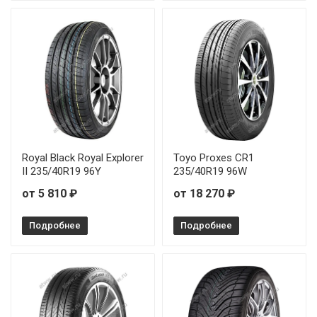
Royal Black Royal Explorer
Toyo Proxes CR1
II 235/40R19 96Y
235/40R19 96W
от 5 810 ₽
от 18 270 ₽
Подробнее
Подробнее