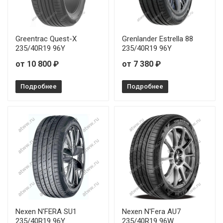
Yokohama Advan Sport V107 265/35R21 101Y
Yokohama Advan Sport V107 275/40R18 103Y
Greentrac Quest-X
Grenlander Estrella 88
Yokohama Advan Sport V107 285/35R23 107Y
235/40R19 96Y
235/40R19 96Y
от 10 800 ₽
от 7 380 ₽
Yokohama Advan Sport V107 315/40R21 115Y
Подробнее
Подробнее
Nexen N'FERA SU1
Nexen N'Fera AU7
235/40R19 96Y
235/40R19 96W