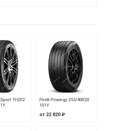
от 12 620 ₽
от 18 830 ₽
от 24 780 ₽
от 11 990 ₽
от 31 870 ₽
от 16 850 ₽
от 21 010 ₽
от 16 690 ₽
eXSport TH202
Pirelli Powergy 255/40R20
01Y
101Y
от 20 180 ₽
от 22 820 ₽
от 14 340 ₽