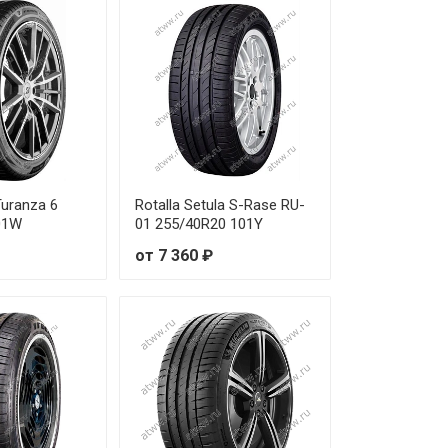
от 18 730 ₽
от 14 810 ₽
от 15 870 ₽
от 17 450 ₽
Turanza 6
Rotalla Setula S-Rase RU-
от 12 310 ₽
01W
01 255/40R20 101Y
от 7 360 ₽
от 15 000 ₽
от 19 260 ₽
от 18 710 ₽
от 25 740 ₽