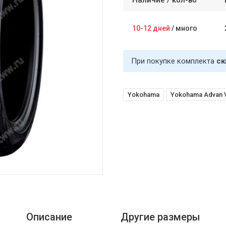
Наличие /
кол-во
10-12 дней
/
много
При покупке комплекта
ск
Yokohama
Yokohama Advan 
Описание
Другие размеры