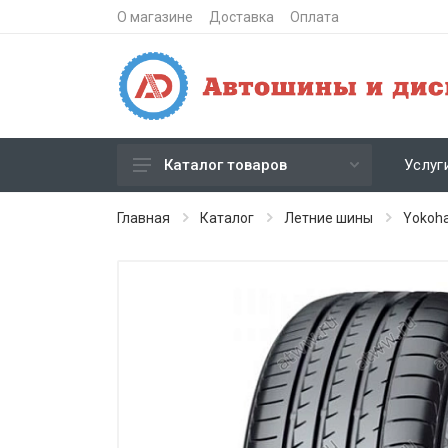
О магазине
Доставка
Оплата
Услуг
Каталог товаров
Зимние шипованные шины
Главная
Каталог
Летние шины
Yokoh
Зимние нешипованные шины
Летние шины
Литые диски
Штампованные диски
Кованые диски