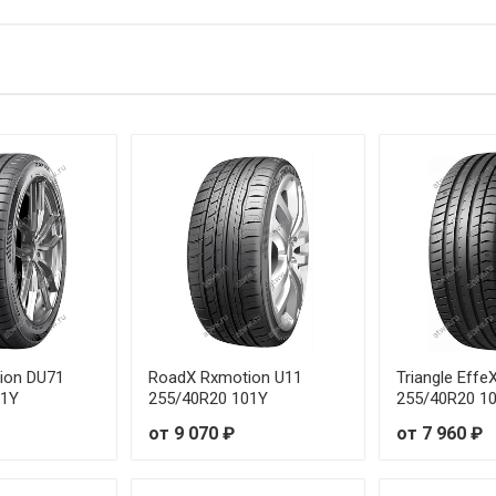
R17 93Y
R19 88Y
19 93Y RunFlat
R17 94Y
18 91Y RunFlat
R18 95Y
R19 96Y
R17 98Y
ion DU71
RoadX Rxmotion U11
Triangle Eff
01Y
255/40R20 101Y
255/40R20 1
R18 95W
от 9 070 ₽
от 7 960 ₽
R17 101Y