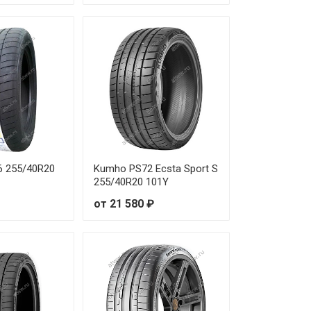
от 20 770 ₽
от 16 730 ₽
от 22 140 ₽
от 20 460 ₽
от 21 860 ₽
6 255/40R20
Kumho PS72 Ecsta Sport S
от 23 170 ₽
255/40R20 101Y
от 21 580 ₽
от 19 200 ₽
от 10 090 ₽
от 9 860 ₽
от 26 240 ₽