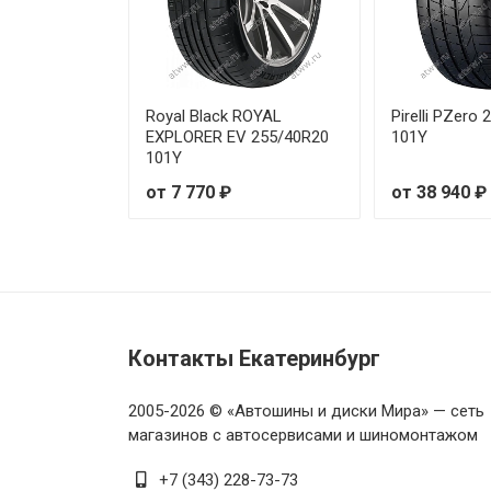
Yokohama Advan V105 255/35R
Yokohama Advan V105 255/40
Royal Black ROYAL
Pirelli PZero
EXPLORER EV 255/40R20
101Y
Yokohama Advan V105 255/40R
101Y
от 7 770 ₽
от 38 940 ₽
Yokohama Advan V105 255/40
Yokohama Advan V105 255/50
Yokohama Advan V105 255/50
Контакты Екатеринбург
Yokohama Advan V105 255/55
Yokohama Advan V105 255/55
2005-2026 © «Автошины и диски Мира» — сеть
магазинов с автосервисами и шиномонтажом
Yokohama Advan V105 265/35
+7 (343) 228-73-73