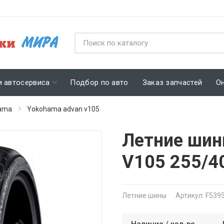
и автосервиса
Подбор по авто
Заказ запчастей
О
ama
Yokohama advan v105
Летние шин
V105 255/4
Летние шины
Артикул: F539