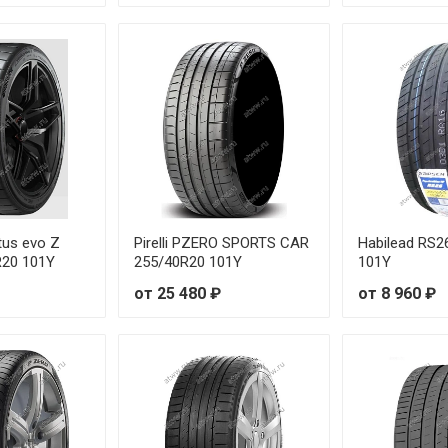
R19 98Y
R17 99Y
18 96Y RunFlat
R20 103Y
R18 104Y
us evo Z
Pirelli PZERO SPORTS CAR
Habilead RS2
R18 105W
R20 101Y
255/40R20 101Y
101Y
от 25 480 ₽
от 8 960 ₽
R19 91Y
R20 92Y
R18 94Y
R19 96Y