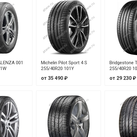
R20 92Y
R17 97Y
R17 96Y
R18 101Y
 ALENZA 001
Michelin Pilot Sport 4 S
Bridgestone 
R19 99W
01W
255/40R20 101Y
255/40R20 1
от 35 490 ₽
от 29 230 ₽
R17 99Y
R18 100Y
R19 101V
R20 102V