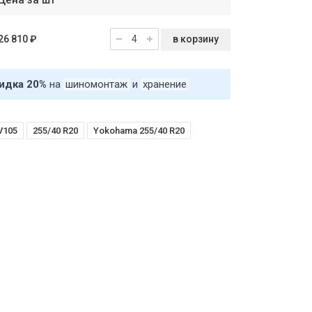
Цена за шт
в корзину
26 810 ₽
идка 20%
на
шиномонтаж
и
хранение
V105
255/40 R20
Yokohama 255/40 R20