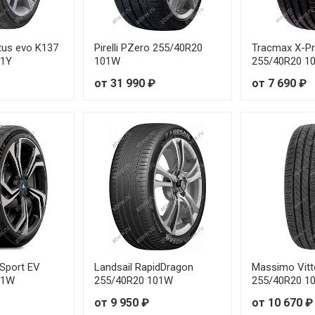
R18 103V
R18 107W
tus evo K137
Pirelli PZero 255/40R20
Tracmax X-Pri
01Y
101W
255/40R20 1
R17 108W
от 31 990 ₽
от 7 690 ₽
R19 109V
R20 95Y
R21 96Y
R17 91W
18 93Y RunFlat
R18 97Y
 Sport EV
Landsail RapidDragon
Massimo Vit
01W
255/40R20 101W
255/40R20 1
19 94Y RunFlat
от 9 950 ₽
от 10 670 ₽