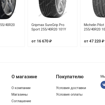
19 96Y RunFlat
R17 105S
 255/40R20
Gripmax SureGrip Pro
Michelin Pilo
Sport 255/40R20 101Y
255/40R20 1
18 95Y RunFlat
от 16 670 ₽
от 47 220 ₽
R18 99Y
R19 107Y
R20 109Y
О магазине
Покупателю
Мы
R18 109Y
R19 107Y
О компании
Условия доставки
Магазины
Условия оплаты
R18 97Y
Соглашение