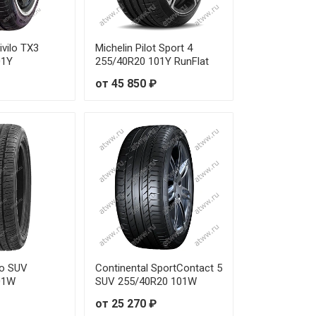
от 16 360 ₽
от 16 360 ₽
vilo TX3
Michelin Pilot Sport 4
01Y
255/40R20 101Y RunFlat
от 14 510 ₽
от 45 850 ₽
от 21 970 ₽
от 27 760 ₽
от 29 370 ₽
от 9 970 ₽
от 20 970 ₽
от 16 230 ₽
to SUV
Continental SportContact 5
01W
SUV 255/40R20 101W
от 28 160 ₽
от 25 270 ₽